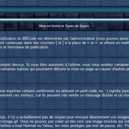
Mise en forme et Types de Sujets
utilisation du BBCode est déterminée par l'administrateur (vous pouvez aussi 
t contenues dans des crochets [ et ] à la place de < et >, et offrent un meill
s le formulaire de publication.
 complet dessus. Si vous êtes autorisés à l'utiliser, vous vous rendrez certa
 certaines balises qui pourraient détruire la mise en page ou causer d'autres
 exprimer certains sentiments en utilisant un petit code, ex: :) signifie joye
ement ces smileys, car ils peuvent vite rendre un message illisible et un mod
ois, il n'y a actuellement pas de moyen pour envoyer directement vos images
-image.gif. Vous ne pouvez pas créer un lien vers une image stockée sur votre
 boîtes e-mail Hotmail ou Yahoo, les sites protégés par mot de passe, etc. Po