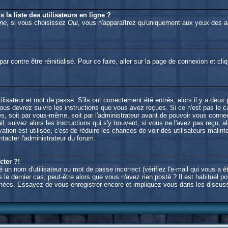
la liste des utilisateurs en ligne ?
gne
, si vous choisissez
Oui
, vous n'apparaîtrez qu'uniquement aux yeux des
ar contre être réinitialisé. Pour ce faire, aller sur la page de connexion et cl
isateur et mot de passe. S'ils ont correctement été entrés, alors il y a deux
us devrez suivre les instructions que vous avez reçues. Si ce n'est pas le ca
s, soit par vous-même, soit par l'administrateur avant de pouvoir vous conn
l, suivez alors les instructions qui s'y trouvent, si vous ne l'avez pas reçu, 
tivation est utilisée, c'est de réduire les chances de voir des utilisateurs m
tacter l'administrateur du forum.
cter ?!
un nom d'utilisateur ou mot de passe incorrect (vérifiez l'e-mail qui vous a é
le dernier cas, peut-être alors que vous n'avez rien posté ? Il est habituel 
 données. Essayez de vous enregistrer encore et impliquez-vous dans les discus