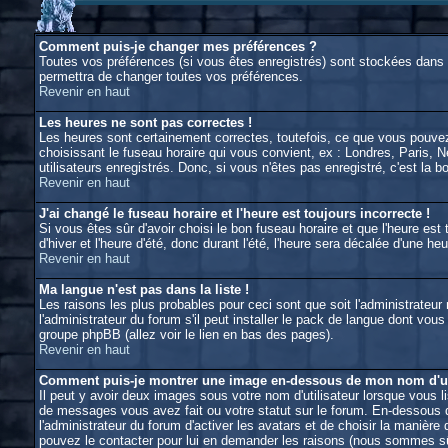
Comment puis-je changer mes préférences ?
Toutes vos préférences (si vous êtes enregistrés) sont stockées dans l
permettra de changer toutes vos préférences.
Revenir en haut
Les heures ne sont pas correctes !
Les heures sont certainement correctes, toutefois, ce que vous pouvez 
choisissant le fuseau horaire qui vous convient, ex : Londres, Paris, 
utilisateurs enregistrés. Donc, si vous n'êtes pas enregistré, c'est la 
Revenir en haut
J'ai changé le fuseau horaire et l'heure est toujours incorrecte !
Si vous êtes sûr d'avoir choisi le bon fuseau horaire et que l'heure est
d'hiver et l'heure d'été, donc durant l'été, l'heure sera décalée d'une heu
Revenir en haut
Ma langue n'est pas dans la liste !
Les raisons les plus probables pour ceci sont que soit l'administrateu
l'administrateur du forum s'il peut installer le pack de langue dont vou
groupe phpBB (allez voir le lien en bas des pages).
Revenir en haut
Comment puis-je montrer une image en-dessous de mon nom d'uti
Il peut y avoir deux images sous votre nom d'utilisateur lorsque vous 
de messages vous avez fait ou votre statut sur le forum. En-dessous d
l'administrateur du forum d'activer les avatars et de choisir la manière
pouvez le contacter pour lui en demander les raisons (nous sommes sûr