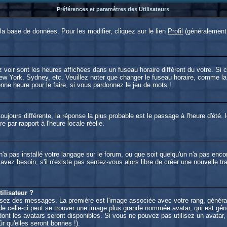
Préférences et paramètres des Utilisateurs
a base de données. Pour les modifier, cliquez sur le lien
Profil
(généralement 
voir sont les heures affichées dans un fuseau horaire différent du votre. Si c
New York, Sydney, etc. Veuillez noter que changer le fuseau horaire, comme la
bonne heure pour le faire, si vous pardonnez le jeu de mots !
 toujours différente, la réponse la plus probable est le passage à l'heure d'été
re par rapport à l'heure locale réelle.
r n'a pas installé votre langage sur le forum, ou que soit quelqu'un n'a pas e
s avez besoin, s'il n'existe pas sentez-vous alors libre de créer une nouvelle t
lisateur ?
lisez des messages. La première est l'image associée avec votre rang, généra
e celle-ci peut se trouver une image plus grande nommée avatar, qui est géné
 dont les avatars seront disponibles. Si vous ne pouvez pas utilisez un avatar,
 qu'elles seront bonnes !).