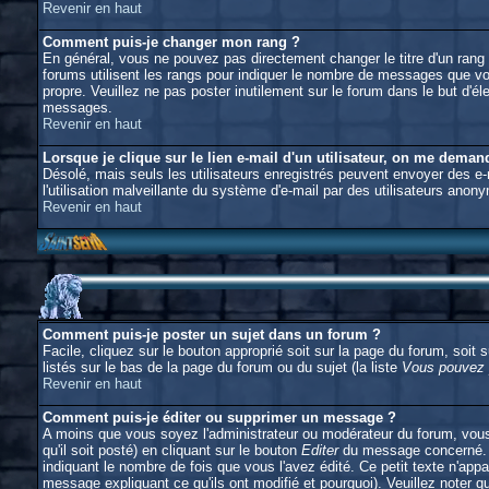
Revenir en haut
Comment puis-je changer mon rang ?
En général, vous ne pouvez pas directement changer le titre d'un rang (l
forums utilisent les rangs pour indiquer le nombre de messages que vous
propre. Veuillez ne pas poster inutilement sur le forum dans le but d
messages.
Revenir en haut
Lorsque je clique sur le lien e-mail d'un utilisateur, on me dema
Désolé, mais seuls les utilisateurs enregistrés peuvent envoyer des e-ma
l'utilisation malveillante du système d'e-mail par des utilisateurs anon
Revenir en haut
Comment puis-je poster un sujet dans un forum ?
Facile, cliquez sur le bouton approprié soit sur la page du forum, soit
listés sur le bas de la page du forum ou du sujet (la liste
Vous pouvez p
Revenir en haut
Comment puis-je éditer ou supprimer un message ?
A moins que vous soyez l'administrateur ou modérateur du forum, vou
qu'il soit posté) en cliquant sur le bouton
Editer
du message concerné. S
indiquant le nombre de fois que vous l'avez édité. Ce petit texte n'appa
message expliquant ce qu'ils ont modifié et pourquoi). Veuillez noter 