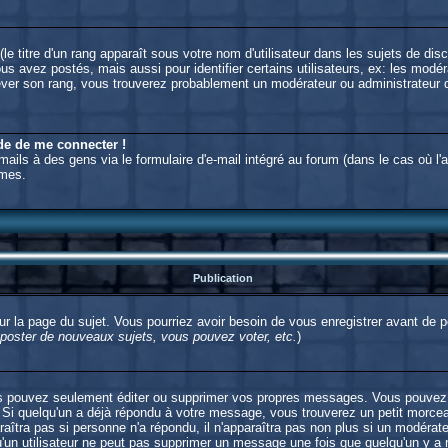
e titre d'un rang apparaît sous votre nom d'utilisateur dans les sujets de disc
 avez postés, mais aussi pour identifier certains utilisateurs, ex: les modér
'élever son rang, vous trouverez probablement un modérateur ou administrateu
nde de me connecter !
ils à des gens via le formulaire d'e-mail intégré au forum (dans le cas où l'adm
ymes.
Publication
 sur la page du sujet. Vous pourriez avoir besoin de vous enregistrer avant de
oster de nouveaux sujets, vous pouvez voter, etc.
)
s pouvez seulement éditer ou supprimer vos propres messages. Vous pouvez 
i quelqu'un a déjà répondu à votre message, vous trouverez un petit morceau
raîtra pas si personne n'a répondu, il n'apparaîtra pas non plus si un modérat
qu'un utilisateur ne peut pas supprimer un message une fois que quelqu'un y a