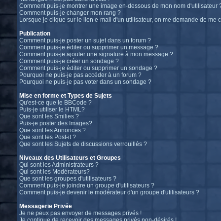
Comment puis-je montrer une image en-dessous de mon nom d'utilisateur 
Comment puis-je changer mon rang ?
Lorsque je clique sur le lien e-mail d'un utilisateur, on me demande de me 
Publication
Comment puis-je poster un sujet dans un forum ?
Comment puis-je éditer ou supprimer un message ?
Comment puis-je ajouter une signature à mon message ?
Comment puis-je créer un sondage ?
Comment puis-je éditer ou supprimer un sondage ?
Pourquoi ne puis-je pas accéder à un forum ?
Pourquoi ne puis-je pas voter dans un sondage ?
Mise en forme et Types de Sujets
Qu'est-ce que le BBCode ?
Puis-je utiliser le HTML?
Que sont les Smilies ?
Puis-je poster des Images?
Que sont les Annonces ?
Que sont les Post-it ?
Que sont les Sujets de discussions verrouillés ?
Niveaux des Utilisateurs et Groupes
Qui sont les Administrateurs ?
Qui sont les Modérateurs?
Que sont les groupes d'utilisateurs ?
Comment puis-je joindre un groupe d'utilisateurs ?
Comment puis-je devenir le modérateur d'un groupe d'utilisateurs ?
Messagerie Privée
Je ne peux pas envoyer de messages privés !
Je continue de recevoir des messages privés non-désirés !