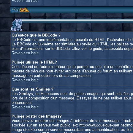
Revenir en haut
Qu'est-ce que le BBCode ?
Le BBCode est une implémentation spéciale du HTML, l'activation de l'
Le BBCode en lui-même est similaire au styile du HTML, les balises son
plus d'informations sur le BBCode, allez voir le guide, accessible depui
Revenir en haut
Puis-je utiliser le HTML?
Ceci dépend de l'administrateur qui le permet ou non, il a un contrôle
mesure de
sécurité
pour éviter aux gens d'abuser du forum en utilisant
message en particulier lors de sa composition.
Revenir en haut
Que sont les Smilies ?
Les Smileys, ou Emoticons sont de petites images qui sont utilisées pour
lors de la composition d'un message. Essayez de ne pas utiliser abusiv
entièrement.
Revenir en haut
Puis-je poster des Images?
Vous pouvez montrer des images à l'intérieur de vos messages. Toutef
stockée sur un serveur web public, ex: http://www.quelque-part.net/mon
image stockée sur un serveur nécessitant une authentification, ex: les