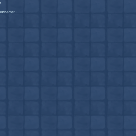
?
connecter !