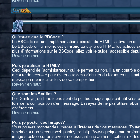
Revenir en haut
Qu'est-ce que le BBCode ?
Le BBCode est une implémentation spéciale du HTML, l'activation de l'
Le BBCode en lui-même est similaire au styile du HTML, les balises son
plus d'informations sur le BBCode, allez voir le guide, accessible depui
Revenir en haut
Puis-je utiliser le HTML?
Ceci dépend de l'administrateur qui le permet ou non, il a un contrôle
mesure de
sécurité
pour éviter aux gens d'abuser du forum en utilisant
message en particulier lors de sa composition.
Revenir en haut
Que sont les Smilies ?
Les Smileys, ou Emoticons sont de petites images qui sont utilisées pour
lors de la composition d'un message. Essayez de ne pas utiliser abusiv
entièrement.
Revenir en haut
Puis-je poster des Images?
Vous pouvez montrer des images à l'intérieur de vos messages. Toutef
stockée sur un serveur web public, ex: http://www.quelque-part.net/mon
image stockée sur un serveur nécessitant une authentification, ex: les