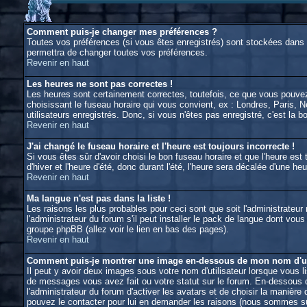
Comment puis-je changer mes préférences ?
Toutes vos préférences (si vous êtes enregistrés) sont stockées dans l
permettra de changer toutes vos préférences.
Revenir en haut
Les heures ne sont pas correctes !
Les heures sont certainement correctes, toutefois, ce que vous pouvez 
choisissant le fuseau horaire qui vous convient, ex : Londres, Paris, 
utilisateurs enregistrés. Donc, si vous n'êtes pas enregistré, c'est la 
Revenir en haut
J'ai changé le fuseau horaire et l'heure est toujours incorrecte !
Si vous êtes sûr d'avoir choisi le bon fuseau horaire et que l'heure est
d'hiver et l'heure d'été, donc durant l'été, l'heure sera décalée d'une heu
Revenir en haut
Ma langue n'est pas dans la liste !
Les raisons les plus probables pour ceci sont que soit l'administrateu
l'administrateur du forum s'il peut installer le pack de langue dont vou
groupe phpBB (allez voir le lien en bas des pages).
Revenir en haut
Comment puis-je montrer une image en-dessous de mon nom d'uti
Il peut y avoir deux images sous votre nom d'utilisateur lorsque vous 
de messages vous avez fait ou votre statut sur le forum. En-dessous d
l'administrateur du forum d'activer les avatars et de choisir la manière
pouvez le contacter pour lui en demander les raisons (nous sommes sûr