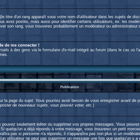
e titre d'un rang apparaît sous votre nom d'utilisateur dans les sujets de disc
 avez postés, mais aussi pour identifier certains utilisateurs, ex: les modér
'élever son rang, vous trouverez probablement un modérateur ou administrateu
nde de me connecter !
ils à des gens via le formulaire d'e-mail intégré au forum (dans le cas où l'adm
ymes.
Publication
 sur la page du sujet. Vous pourriez avoir besoin de vous enregistrer avant de
oster de nouveaux sujets, vous pouvez voter, etc.
)
s pouvez seulement éditer ou supprimer vos propres messages. Vous pouvez 
i quelqu'un a déjà répondu à votre message, vous trouverez un petit morceau
raîtra pas si personne n'a répondu, il n'apparaîtra pas non plus si un modérat
qu'un utilisateur ne peut pas supprimer un message une fois que quelqu'un y a