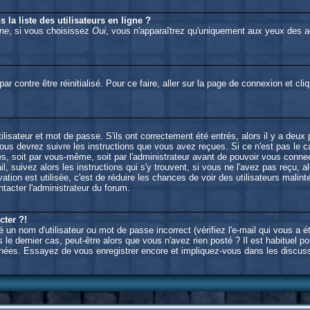
la liste des utilisateurs en ligne ?
gne
, si vous choisissez
Oui
, vous n'apparaîtrez qu'uniquement aux yeux des
ar contre être réinitialisé. Pour ce faire, aller sur la page de connexion et cl
isateur et mot de passe. S'ils ont correctement été entrés, alors il y a deux
us devrez suivre les instructions que vous avez reçues. Si ce n'est pas le ca
s, soit par vous-même, soit par l'administrateur avant de pouvoir vous conn
l, suivez alors les instructions qui s'y trouvent, si vous ne l'avez pas reçu, 
tivation est utilisée, c'est de réduire les chances de voir des utilisateurs m
tacter l'administrateur du forum.
cter ?!
un nom d'utilisateur ou mot de passe incorrect (vérifiez l'e-mail qui vous a é
le dernier cas, peut-être alors que vous n'avez rien posté ? Il est habituel 
 données. Essayez de vous enregistrer encore et impliquez-vous dans les discus