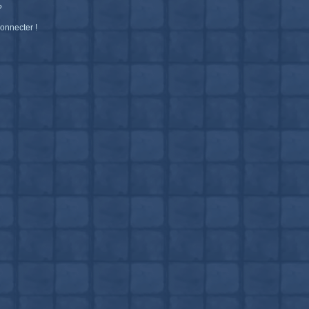
?
connecter !