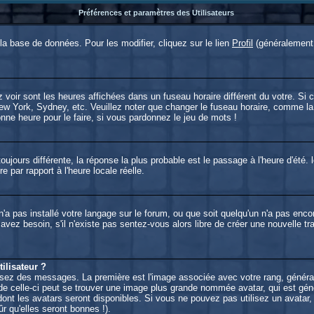
Préférences et paramètres des Utilisateurs
a base de données. Pour les modifier, cliquez sur le lien
Profil
(généralement 
voir sont les heures affichées dans un fuseau horaire différent du votre. Si c
New York, Sydney, etc. Veuillez noter que changer le fuseau horaire, comme la
bonne heure pour le faire, si vous pardonnez le jeu de mots !
 toujours différente, la réponse la plus probable est le passage à l'heure d'été
re par rapport à l'heure locale réelle.
r n'a pas installé votre langage sur le forum, ou que soit quelqu'un n'a pas e
s avez besoin, s'il n'existe pas sentez-vous alors libre de créer une nouvelle t
lisateur ?
lisez des messages. La première est l'image associée avec votre rang, généra
e celle-ci peut se trouver une image plus grande nommée avatar, qui est géné
 dont les avatars seront disponibles. Si vous ne pouvez pas utilisez un avatar,
 qu'elles seront bonnes !).