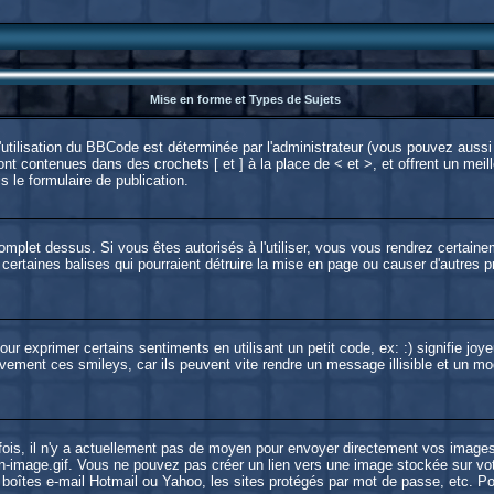
Mise en forme et Types de Sujets
utilisation du BBCode est déterminée par l'administrateur (vous pouvez aussi 
t contenues dans des crochets [ et ] à la place de < et >, et offrent un meill
s le formulaire de publication.
 complet dessus. Si vous êtes autorisés à l'utiliser, vous vous rendrez certa
 certaines balises qui pourraient détruire la mise en page ou causer d'autres
 exprimer certains sentiments en utilisant un petit code, ex: :) signifie joye
ement ces smileys, car ils peuvent vite rendre un message illisible et un mod
ois, il n'y a actuellement pas de moyen pour envoyer directement vos images
-image.gif. Vous ne pouvez pas créer un lien vers une image stockée sur votre
 boîtes e-mail Hotmail ou Yahoo, les sites protégés par mot de passe, etc. Po