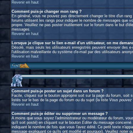
Revenir en haut
Comment puis-je changer mon rang ?
En général, vous ne pouvez pas directement changer le titre d'un rang (l
forums utilisent les rangs pour indiquer le nombre de messages que vous
propre. Veuillez ne pas poster inutilement sur le forum dans le but d
messages.
Revenir en haut
Lorsque je clique sur le lien e-mail d'un utilisateur, on me dema
Désolé, mais seuls les utilisateurs enregistrés peuvent envoyer des e-ma
l'utilisation malveillante du système d'e-mail par des utilisateurs anon
Revenir en haut
Comment puis-je poster un sujet dans un forum ?
Facile, cliquez sur le bouton approprié soit sur la page du forum, soit
listés sur le bas de la page du forum ou du sujet (la liste
Vous pouvez p
Revenir en haut
Comment puis-je éditer ou supprimer un message ?
A moins que vous soyez l'administrateur ou modérateur du forum, vou
qu'il soit posté) en cliquant sur le bouton
Editer
du message concerné. S
indiquant le nombre de fois que vous l'avez édité. Ce petit texte n'appa
message expliquant ce qu'ils ont modifié et pourquoi). Veuillez noter 