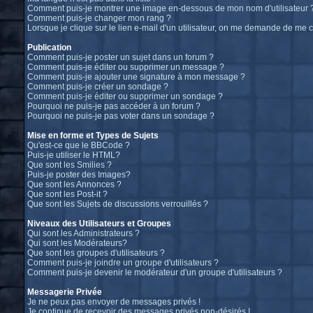
Comment puis-je montrer une image en-dessous de mon nom d'utilisateur 
Comment puis-je changer mon rang ?
Lorsque je clique sur le lien e-mail d'un utilisateur, on me demande de me 
Publication
Comment puis-je poster un sujet dans un forum ?
Comment puis-je éditer ou supprimer un message ?
Comment puis-je ajouter une signature à mon message ?
Comment puis-je créer un sondage ?
Comment puis-je éditer ou supprimer un sondage ?
Pourquoi ne puis-je pas accéder à un forum ?
Pourquoi ne puis-je pas voter dans un sondage ?
Mise en forme et Types de Sujets
Qu'est-ce que le BBCode ?
Puis-je utiliser le HTML?
Que sont les Smilies ?
Puis-je poster des Images?
Que sont les Annonces ?
Que sont les Post-it ?
Que sont les Sujets de discussions verrouillés ?
Niveaux des Utilisateurs et Groupes
Qui sont les Administrateurs ?
Qui sont les Modérateurs?
Que sont les groupes d'utilisateurs ?
Comment puis-je joindre un groupe d'utilisateurs ?
Comment puis-je devenir le modérateur d'un groupe d'utilisateurs ?
Messagerie Privée
Je ne peux pas envoyer de messages privés !
Je continue de recevoir des messages privés non-désirés !