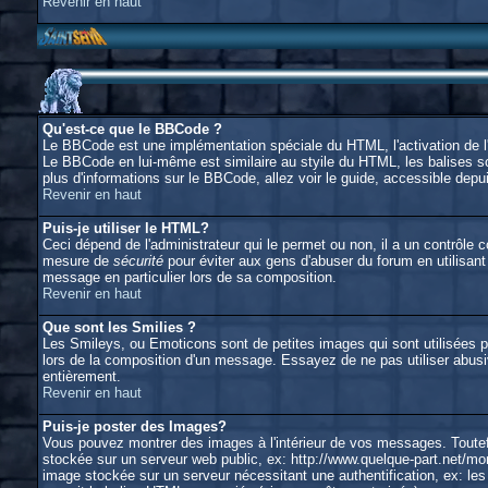
Revenir en haut
Qu'est-ce que le BBCode ?
Le BBCode est une implémentation spéciale du HTML, l'activation de l'
Le BBCode en lui-même est similaire au styile du HTML, les balises son
plus d'informations sur le BBCode, allez voir le guide, accessible depui
Revenir en haut
Puis-je utiliser le HTML?
Ceci dépend de l'administrateur qui le permet ou non, il a un contrôle
mesure de
sécurité
pour éviter aux gens d'abuser du forum en utilisant
message en particulier lors de sa composition.
Revenir en haut
Que sont les Smilies ?
Les Smileys, ou Emoticons sont de petites images qui sont utilisées pour
lors de la composition d'un message. Essayez de ne pas utiliser abusiv
entièrement.
Revenir en haut
Puis-je poster des Images?
Vous pouvez montrer des images à l'intérieur de vos messages. Toutef
stockée sur un serveur web public, ex: http://www.quelque-part.net/mon
image stockée sur un serveur nécessitant une authentification, ex: les