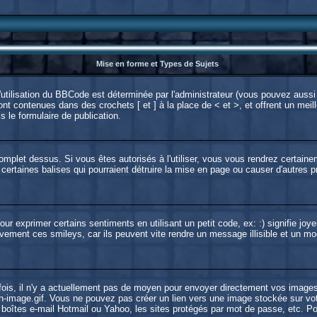
Mise en forme et Types de Sujets
utilisation du BBCode est déterminée par l'administrateur (vous pouvez aussi 
t contenues dans des crochets [ et ] à la place de < et >, et offrent un meill
s le formulaire de publication.
 complet dessus. Si vous êtes autorisés à l'utiliser, vous vous rendrez certa
 certaines balises qui pourraient détruire la mise en page ou causer d'autres
 exprimer certains sentiments en utilisant un petit code, ex: :) signifie joye
ement ces smileys, car ils peuvent vite rendre un message illisible et un mod
ois, il n'y a actuellement pas de moyen pour envoyer directement vos images
-image.gif. Vous ne pouvez pas créer un lien vers une image stockée sur votre
 boîtes e-mail Hotmail ou Yahoo, les sites protégés par mot de passe, etc. Po