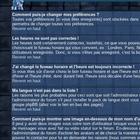
Comment puis-je changer mes préférences ?
Toutes vos préférences (si vous êtes enregistrés) sont stockées dans l
permettra de changer toutes vos préférences.
Revenir en haut
Les heures ne sont pas correctes !
Les heures sont certainement correctes, toutefois, ce que vous pouvez 
choisissant le fuseau horaire qui vous convient, ex : Londres, Paris, 
utilisateurs enregistrés. Donc, si vous n'êtes pas enregistré, c'est la 
Revenir en haut
J'ai changé le fuseau horaire et l'heure est toujours incorrecte !
Si vous êtes sûr d'avoir choisi le bon fuseau horaire et que l'heure est
d'hiver et l'heure d'été, donc durant l'été, l'heure sera décalée d'une heu
Revenir en haut
Ma langue n'est pas dans la liste !
Les raisons les plus probables pour ceci sont que soit l'administrateu
l'administrateur du forum s'il peut installer le pack de langue dont vou
groupe phpBB (allez voir le lien en bas des pages).
Revenir en haut
Comment puis-je montrer une image en-dessous de mon nom d'uti
Il peut y avoir deux images sous votre nom d'utilisateur lorsque vous 
de messages vous avez fait ou votre statut sur le forum. En-dessous d
l'administrateur du forum d'activer les avatars et de choisir la manière
pouvez le contacter pour lui en demander les raisons (nous sommes sûr