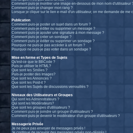
Comment puis-je montrer une image en-dessous de mon nom d'utilisateur 
Comment puis-je changer mon rang ?
Lorsque je clique sur le lien e-mail d'un utilisateur, on me demande de me 
Publication
Comment puis-je poster un sujet dans un forum ?
Comment puis-je éditer ou supprimer un message ?
Comment puis-je ajouter une signature à mon message ?
Comment puis-je créer un sondage ?
Comment puis-je éditer ou supprimer un sondage ?
Pourquoi ne puis-je pas accéder à un forum ?
Pourquoi ne puis-je pas voter dans un sondage ?
Mise en forme et Types de Sujets
Qu'est-ce que le BBCode ?
Puis-je utiliser le HTML?
Que sont les Smilies ?
Puis-je poster des Images?
Que sont les Annonces ?
Que sont les Post-it ?
Que sont les Sujets de discussions verrouillés ?
Niveaux des Utilisateurs et Groupes
Qui sont les Administrateurs ?
Qui sont les Modérateurs?
Que sont les groupes d'utilisateurs ?
Comment puis-je joindre un groupe d'utilisateurs ?
Comment puis-je devenir le modérateur d'un groupe d'utilisateurs ?
Messagerie Privée
Je ne peux pas envoyer de messages privés !
Je continue de recevoir des messages privés non-désirés !