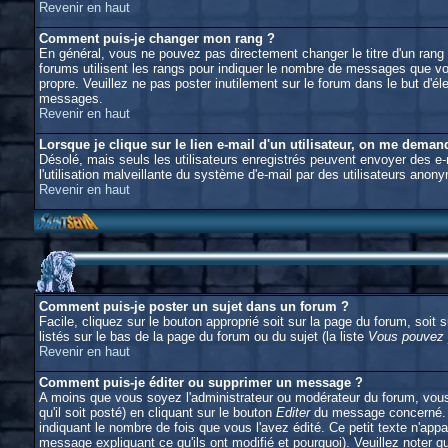
Revenir en haut
Comment puis-je changer mon rang ?
En général, vous ne pouvez pas directement changer le titre d'un rang (l
forums utilisent les rangs pour indiquer le nombre de messages que vous
propre. Veuillez ne pas poster inutilement sur le forum dans le but d
messages.
Revenir en haut
Lorsque je clique sur le lien e-mail d'un utilisateur, on me dema
Désolé, mais seuls les utilisateurs enregistrés peuvent envoyer des e-ma
l'utilisation malveillante du système d'e-mail par des utilisateurs anon
Revenir en haut
Comment puis-je poster un sujet dans un forum ?
Facile, cliquez sur le bouton approprié soit sur la page du forum, soit
listés sur le bas de la page du forum ou du sujet (la liste
Vous pouvez p
Revenir en haut
Comment puis-je éditer ou supprimer un message ?
A moins que vous soyez l'administrateur ou modérateur du forum, vou
qu'il soit posté) en cliquant sur le bouton
Editer
du message concerné. S
indiquant le nombre de fois que vous l'avez édité. Ce petit texte n'appa
message expliquant ce qu'ils ont modifié et pourquoi). Veuillez noter 