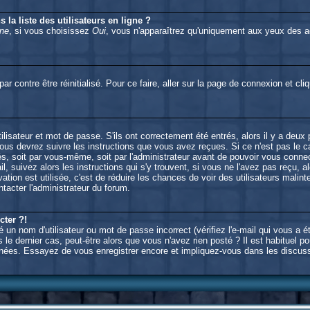
la liste des utilisateurs en ligne ?
gne
, si vous choisissez
Oui
, vous n'apparaîtrez qu'uniquement aux yeux des
ar contre être réinitialisé. Pour ce faire, aller sur la page de connexion et cl
isateur et mot de passe. S'ils ont correctement été entrés, alors il y a deux
us devrez suivre les instructions que vous avez reçues. Si ce n'est pas le ca
s, soit par vous-même, soit par l'administrateur avant de pouvoir vous conn
l, suivez alors les instructions qui s'y trouvent, si vous ne l'avez pas reçu, 
tivation est utilisée, c'est de réduire les chances de voir des utilisateurs m
tacter l'administrateur du forum.
cter ?!
un nom d'utilisateur ou mot de passe incorrect (vérifiez l'e-mail qui vous a é
le dernier cas, peut-être alors que vous n'avez rien posté ? Il est habituel 
 données. Essayez de vous enregistrer encore et impliquez-vous dans les discus