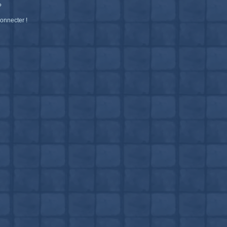
?
connecter !