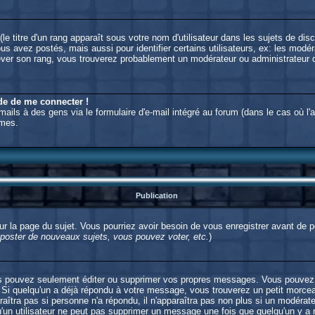
e titre d'un rang apparaît sous votre nom d'utilisateur dans les sujets de disc
 avez postés, mais aussi pour identifier certains utilisateurs, ex: les modér
'élever son rang, vous trouverez probablement un modérateur ou administrateu
nde de me connecter !
ils à des gens via le formulaire d'e-mail intégré au forum (dans le cas où l'adm
ymes.
Publication
 sur la page du sujet. Vous pourriez avoir besoin de vous enregistrer avant de
oster de nouveaux sujets, vous pouvez voter, etc.
)
s pouvez seulement éditer ou supprimer vos propres messages. Vous pouvez 
i quelqu'un a déjà répondu à votre message, vous trouverez un petit morceau
raîtra pas si personne n'a répondu, il n'apparaîtra pas non plus si un modérat
qu'un utilisateur ne peut pas supprimer un message une fois que quelqu'un y a