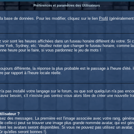
Préférences et paramètres des Utilisateurs
a base de données. Pour les modifier, cliquez sur le lien
Profil
(généralement 
voir sont les heures affichées dans un fuseau horaire différent du votre. Si c
New York, Sydney, etc. Veuillez noter que changer le fuseau horaire, comme la
bonne heure pour le faire, si vous pardonnez le jeu de mots !
 toujours différente, la réponse la plus probable est le passage à l'heure d'été
re par rapport à l'heure locale réelle.
r n'a pas installé votre langage sur le forum, ou que soit quelqu'un n'a pas e
s avez besoin, s'il n'existe pas sentez-vous alors libre de créer une nouvelle t
lisateur ?
lisez des messages. La première est l'image associée avec votre rang, généra
e celle-ci peut se trouver une image plus grande nommée avatar, qui est géné
 dont les avatars seront disponibles. Si vous ne pouvez pas utilisez un avatar,
 qu'elles seront bonnes !).