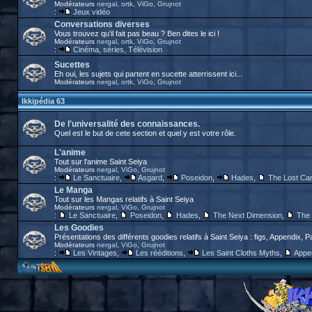
Modérateurs
nergal
,
ortk
,
ViGo
,
Grujnot
:
Jeux vidéo
Conversations diverses
Vous trouvez qu'il fait pas beau ? Ben dites le ici !
Modérateurs
nergal
,
ortk
,
ViGo
,
Grujnot
:
Cinéma, séries, Télévision
Sucettes
Eh oui, les sujets qui partent en sucette atterrissent ici...
Modérateurs
nergal
,
ortk
,
ViGo
,
Grujnot
Ikkipédia 63
De l'universalité des connaissances.
Quel est le but de cete section et quel y est votre rôle.
L'anime
Tout sur l'anime Saint Seiya
Modérateurs
nergal
,
ViGo
,
Grujnot
:
Le Sanctuaire
,
Asgard
,
Poseidon
,
Hades
,
The Lost Ca
Le Manga
Tout sur les Mangas relatifs à Saint Seiya
Modérateurs
nergal
,
ViGo
,
Grujnot
:
Le Sanctuaire
,
Poseidon
,
Hades
,
The Next Dimension
,
The 
Les Goodies
Présentations des différents goodies relatifs à Saint Seiya : figs, Appendix, P
Modérateurs
nergal
,
ViGo
,
Grujnot
:
Les Vintages
,
Les rééditions
,
Les Saint Cloths Myths
,
Appe