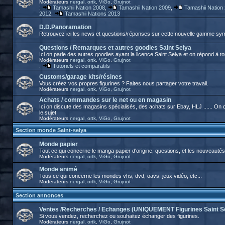
Modérateurs
nergal
,
ortk
,
ViGo
,
Grujnot
:
Tamashii Nation 2008
,
Tamashii Nation 2009
,
Tamashii Nation
2012
,
Tamashii Nations 2013
D.D.Panoramation
Retrouvez ici les news et questions/réponses sur cette nouvelle gamme sy
Questions / Remarques et autres goodies Saint Seiya
Ici on parle des autres goodies ayant la licence Saint Seiya et on répond à t
Modérateurs
nergal
,
ortk
,
ViGo
,
Grujnot
:
Tutoriels et comparatifs
Customs/garage kits/résines
Vous créez vos propres figurines ? Faites nous partager votre travail.
Modérateurs
nergal
,
ortk
,
ViGo
,
Grujnot
Achats / commandes sur le net ou en magasin
Ici on discute des magasins spécialisés, des achats sur Ebay, HLJ ...... O
le sujet
Modérateurs
nergal
,
ortk
,
ViGo
,
Grujnot
Section monde Saint-seiya
Monde papier
Tout ce qui concerne le manga papier d'origine, questions, et les nouveautés
Modérateurs
nergal
,
ortk
,
ViGo
,
Grujnot
Monde animé
Tous ce qui concerne les mondes vhs, dvd, oavs, jeux vidéo, etc...
Modérateurs
nergal
,
ortk
,
ViGo
,
Grujnot
Section annonces
Ventes /Recherches / Echanges (UNIQUEMENT Figurines Saint S
Si vous vendez, recherchez ou souhaitez échanger des figurines.
Modérateurs
nergal
,
ortk
,
ViGo
,
Grujnot