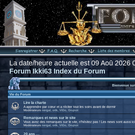
La date/heure actuelle est 09 Aoû 2026 
Forum Ikki63 Index du Forum
Bienvenue sur 
Vie du Forum
Lire la charte
A apprendre par cœur et a réciter tout les soirs avant de dormir
Modérateurs
nergal
,
ortk
,
ViGo
,
Grujnot
Remarques et news sur le site
Vous avez des remarques sur le site, n'hésitez pas ! Les news sont aussi ici
Modérateurs
nergal
,
ortk
,
ViGo
,
Grujnot
20 ans ....