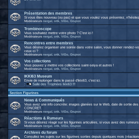
Présentation des membres
Si vous êtes nouveau (ou pas) et que vous voulez vous présentez, n'hésitez p
Modérateurs
nergal
,
ortk
,
ViGo
,
Grujnot
Trombinoscope
Vous souhaitez mettre votre photo ? C'est ici !
Modérateurs
nergal
,
ortk
,
ViGo
,
Grujnot
Rencontres entre membres
Vous désirez organiser une soirée dans votre salon, vous donner rendez-vous
ceux-ci ?
Modérateurs
nergal
,
ortk
,
ViGo
,
Grujnot
Vos collections
Vous pouvez y mettre vos collections saint-seiya et autres !
Modérateurs
nergal
,
ortk
,
ViGo
,
Grujnot
IKKI63 Museum
Envie de replonger dans le passé d'ikki63, c'est ici.
:
Salle des Trophées Ikki63 !!!
Section Figurines
News & Communiqués
Vous avez une info concrète: images glanées sur le Web, date de sortie des 
CONCRET.
Modérateurs
nergal
,
ortk
,
ViGo
,
Grujnot
Réactions & Rumeurs
Si vous désirez réagir sur les figurines articulées, si vous avez des rumeurs, 
Modérateurs
nergal
,
ortk
,
ViGo
,
Grujnot
Archives du forum
Consultez les sujets sur les figurines sorties depuis quelques mois (réactions