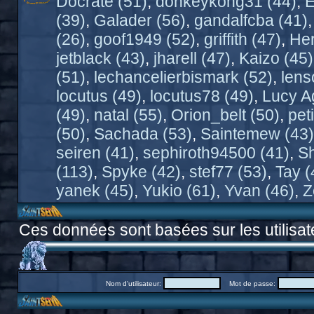
Docrate (51)
,
donkeykong31 (44)
,
E
(39)
,
Galader (56)
,
gandalfcba (41)
(26)
,
goof1949 (52)
,
griffith (47)
,
Her
jetblack (43)
,
jharell (47)
,
Kaizo (45)
(51)
,
lechancelierbismark (52)
,
lens
locutus (49)
,
locutus78 (49)
,
Lucy A
(49)
,
natal (55)
,
Orion_belt (50)
,
pet
(50)
,
Sachada (53)
,
Saintemew (43)
seiren (41)
,
sephiroth94500 (41)
,
Sh
(113)
,
Spyke (42)
,
stef77 (53)
,
Tay (
yanek (45)
,
Yukio (61)
,
Yvan (46)
,
Z
Ces données sont basées sur les utilisat
Nom d'utilisateur:
Mot de passe: