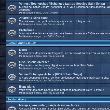
Ventes / Recherches / Echanges (autres Goodies Saint Seiya)
Si vous souhaitez vendre, échanger, ou si vous rechercher des goodies Sai
Appendix ...
Modérateurs
nergal
,
ViGo
,
Grujnot
Affaires / Bons plans
Si vous voyez une petite affaire quelques part... Ebay ou autre.
Modérateurs
nergal
,
ortk
,
ViGo
,
Grujnot
Problèmes
Vous vous êtes fait arnaquer par un acheteur ou vendeur ? Que se soit sur 
Modérateurs
nergal
,
ortk
,
ViGo
,
Grujnot
Section Autres Jouets
News
Si vous avez des news sur les jouets, ce qui devrait sortir, ce qui va sortir, et
Modérateurs
nergal
,
ortk
,
ViGo
,
Grujnot
Discussions diverses
Discussions sur les jouets, figurines et autres hors Saint Seiya
Modérateurs
nergal
,
ortk
,
ViGo
,
Grujnot
Ventes/Echanges/Achats (HORS Saint Seiya)
Si vous souhaitez vendre, acheter ou échanger des jouets hors saint-seiya, c'
Modérateurs
nergal
,
ortk
,
ViGo
,
Grujnot
Bons plans
Vous avez des bons plans à nous proposer, ben postez alors ! Et vite :)
Modérateurs
nergal
,
ortk
,
ViGo
,
Grujnot
Section divers
Mangas, jeux-video, bande dessinée, livres...
On parle ici de mangas, comics, jeux video, des romans qui nous plaisent et tou