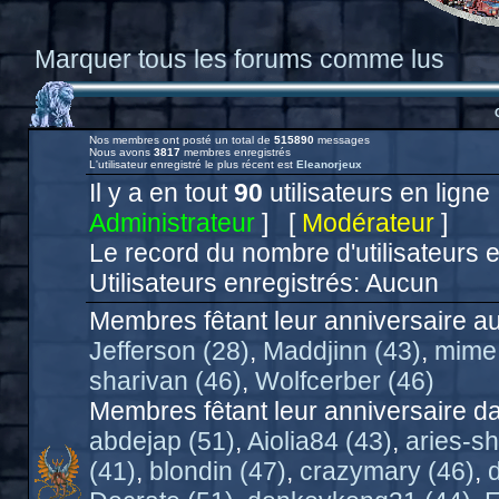
Marquer tous les forums comme lus
Nos membres ont posté un total de
515890
messages
Nous avons
3817
membres enregistrés
L'utilisateur enregistré le plus récent est
Eleanorjeux
Il y a en tout
90
utilisateurs en ligne 
Administrateur
] [
Modérateur
]
Le record du nombre d'utilisateurs 
Utilisateurs enregistrés: Aucun
Membres fêtant leur anniversaire au
Jefferson (28)
,
Maddjinn (43)
,
mime.
sharivan (46)
,
Wolfcerber (46)
Membres fêtant leur anniversaire da
abdejap (51)
,
Aiolia84 (43)
,
aries-sh
(41)
,
blondin (47)
,
crazymary (46)
,