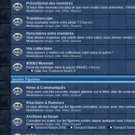
Présentation des membres
Si vous êtes nouveau (ou pas) et que vous voulez vous présentez, n'hésitez
Modérateurs
nergal
,
ortk
,
ViGo
,
Grujnot
Trombinoscope
Vous souhaitez mettre votre photo ? C'est ici !
Modérateurs
nergal
,
ortk
,
ViGo
,
Grujnot
Rencontres entre membres
Vous désirez organiser une soirée dans votre salon, vous donner rendez-vo
Modérateurs
nergal
,
ortk
,
ViGo
,
Grujnot
Vos collections
Vous pouvez y mettre vos collections saint-seiya et autres !
Modérateurs
nergal
,
ortk
,
ViGo
,
Grujnot
IKKI63 Museum
Envie de replonger dans le passé d'ikki63, c'est ici.
:
Salle des Trophées Ikki63 !!!
Section Figurines
News & Communiqués
Vous avez une info concrète: images glanées sur le Web, date de sortie 
Modérateurs
nergal
,
ortk
,
ViGo
,
Grujnot
Réactions & Rumeurs
Si vous désirez réagir sur les figurines articulées, si vous avez des rumeurs
Modérateurs
nergal
,
ortk
,
ViGo
,
Grujnot
Archives du forum
Consultez les sujets sur les figurines sorties depuis quelques mois (réactio
Modérateurs
nergal
,
ortk
,
ViGo
,
Grujnot
:
Tamashii Nation 2008
,
Tamashii Nation 2009
,
Tamashii Nati