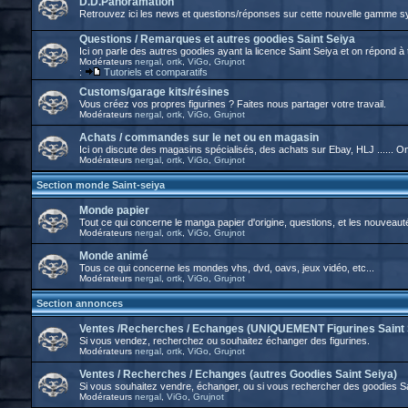
D.D.Panoramation
Retrouvez ici les news et questions/réponses sur cette nouvelle gamme 
Questions / Remarques et autres goodies Saint Seiya
Ici on parle des autres goodies ayant la licence Saint Seiya et on répond à
Modérateurs
nergal
,
ortk
,
ViGo
,
Grujnot
:
Tutoriels et comparatifs
Customs/garage kits/résines
Vous créez vos propres figurines ? Faites nous partager votre travail.
Modérateurs
nergal
,
ortk
,
ViGo
,
Grujnot
Achats / commandes sur le net ou en magasin
Ici on discute des magasins spécialisés, des achats sur Ebay, HLJ ...... 
Modérateurs
nergal
,
ortk
,
ViGo
,
Grujnot
Section monde Saint-seiya
Monde papier
Tout ce qui concerne le manga papier d'origine, questions, et les nouveaut
Modérateurs
nergal
,
ortk
,
ViGo
,
Grujnot
Monde animé
Tous ce qui concerne les mondes vhs, dvd, oavs, jeux vidéo, etc...
Modérateurs
nergal
,
ortk
,
ViGo
,
Grujnot
Section annonces
Ventes /Recherches / Echanges (UNIQUEMENT Figurines Saint 
Si vous vendez, recherchez ou souhaitez échanger des figurines.
Modérateurs
nergal
,
ortk
,
ViGo
,
Grujnot
Ventes / Recherches / Echanges (autres Goodies Saint Seiya)
Si vous souhaitez vendre, échanger, ou si vous rechercher des goodies S
Modérateurs
nergal
,
ViGo
,
Grujnot