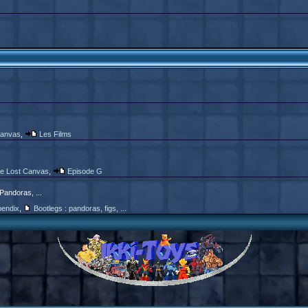
Canvas
,
Les Films
e Lost Canvas
,
Episode G
 Pandoras, ...
endix
,
Bootlegs : pandoras, figs, ...