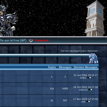
Voir les messages sans réponses
Sujets
Messages
Derniers Messages
23 Juil 2004 19:16:17
1
1
ikki63
26 Oct 2022 19:17:28
114
4395
otakumj
17 Nov 2025 12:15:00
11
507
ortk