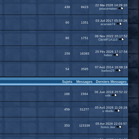
22 Mai 2026 14:28:10
436
8423
peacemaker
03 Juil 2017 05:55:26
60
1351
acanais74
06 Nov 2022 20:17:52
80
1751
ClioWF1A110
25 Fév 2026 17:17:54
256
16393
hideo
07 Aoû 2014 16:08:18
54
3595
barbot25
Sujets
Messages
Derniers Messages
06 Juin 2018 20:52:32
186
1564
ortk
05 Aoû 2026 11:26:29
459
31277
u ribellu
05 Avr 2026 22:03:57
353
115338
Solon Jee