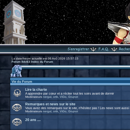
La date/heure actuelle est 06 Aoû 2026 15:57:15
Forum Ikki63 Index du Forum
Vie du Forum
Lire la charte
A apprendre par cœur et a réciter tout les soirs avant de dormir
Modérateurs
nergal
,
ortk
,
ViGo
,
Grujnot
Remarques et news sur le site
Vous avez des remarques sur le site, n'hésitez pas ! Les news sont aussi i
Modérateurs
nergal
,
ortk
,
ViGo
,
Grujnot
20 ans ....