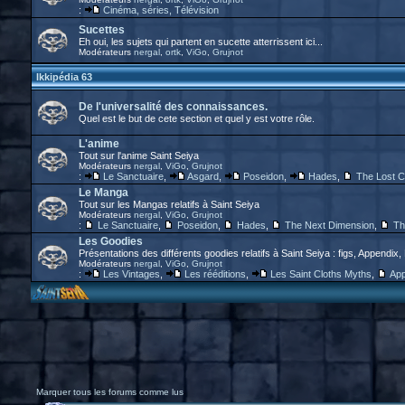
:
Cinéma, séries, Télévision
Sucettes
Eh oui, les sujets qui partent en sucette atterrissent ici...
Modérateurs
nergal
,
ortk
,
ViGo
,
Grujnot
Ikkipédia 63
De l'universalité des connaissances.
Quel est le but de cete section et quel y est votre rôle.
L'anime
Tout sur l'anime Saint Seiya
Modérateurs
nergal
,
ViGo
,
Grujnot
:
Le Sanctuaire
,
Asgard
,
Poseidon
,
Hades
,
The Lost 
Le Manga
Tout sur les Mangas relatifs à Saint Seiya
Modérateurs
nergal
,
ViGo
,
Grujnot
:
Le Sanctuaire
,
Poseidon
,
Hades
,
The Next Dimension
,
Th
Les Goodies
Présentations des différents goodies relatifs à Saint Seiya : figs, Appendix,
Modérateurs
nergal
,
ViGo
,
Grujnot
:
Les Vintages
,
Les rééditions
,
Les Saint Cloths Myths
,
App
Marquer tous les forums comme lus