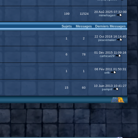
20 Aoû 2025 07:32:00
199
11524
mimehagen
Sujets
Messages
Derniers Messages
22 Oct 2018 16:14:40
1
2
peacemaker
01 Déc 2015 11:09:16
6
78
cathicat29
06 Fév 2011 01:50:31
1
1
ortk
10 Juin 2013 10:41:27
15
60
pampril