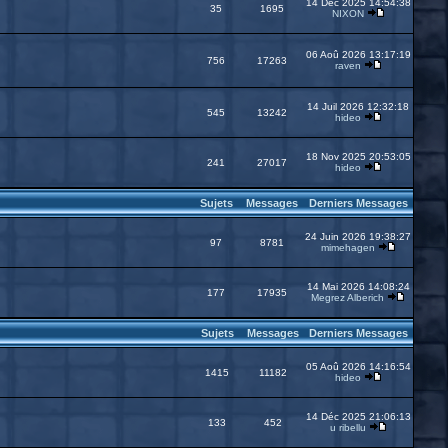
14 Déc 2025 14:54:38
35
1695
NIXON
06 Aoû 2026 13:17:19
756
17263
raven
14 Juil 2026 12:32:18
545
13242
hideo
18 Nov 2025 20:53:05
241
27017
hideo
Sujets
Messages
Derniers Messages
24 Juin 2026 19:38:27
97
8781
mimehagen
14 Mai 2026 14:08:24
177
17935
Megrez Alberich
Sujets
Messages
Derniers Messages
05 Aoû 2026 14:16:54
1415
11182
hideo
14 Déc 2025 21:06:13
133
452
u ribellu