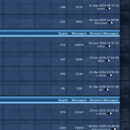
11 Sep 2024 08:15:43
196
3276
raven
04 Juil 2026 11:09:34
241
5601
Blacksad
Sujets
Messages
Derniers Messages
06 Aoû 2026 15:37:52
270
43935
hideo
15 Avr 2026 07:34:09
187
6166
Mikki
21 Mai 2024 10:50:03
455
2139
u ribellu
01 Mai 2026 09:17:40
68
528
MF
Sujets
Messages
Derniers Messages
29 Avr 2026 10:26:04
576
31042
u ribellu
06 Aoû 2026 13:48:15
1923
79656
seiyapegasus