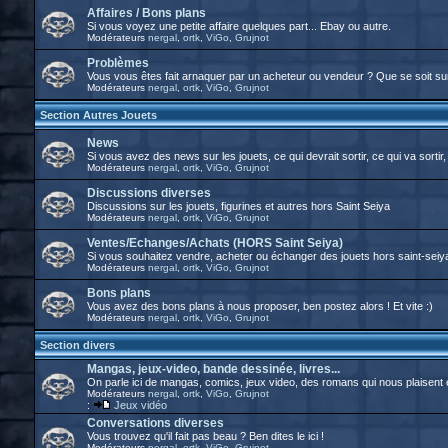
Affaires / Bons plans
Si vous voyez une petite affaire quelques part... Ebay ou autre.
Modérateurs
nergal
,
ortk
,
ViGo
,
Grujnot
Problèmes
Vous vous êtes fait arnaquer par un acheteur ou vendeur ? Que se soit su
Modérateurs
nergal
,
ortk
,
ViGo
,
Grujnot
Section Autres Jouets
News
Si vous avez des news sur les jouets, ce qui devrait sortir, ce qui va sortir, 
Modérateurs
nergal
,
ortk
,
ViGo
,
Grujnot
Discussions diverses
Discussions sur les jouets, figurines et autres hors Saint Seiya
Modérateurs
nergal
,
ortk
,
ViGo
,
Grujnot
Ventes/Echanges/Achats (HORS Saint Seiya)
Si vous souhaitez vendre, acheter ou échanger des jouets hors saint-seiya, 
Modérateurs
nergal
,
ortk
,
ViGo
,
Grujnot
Bons plans
Vous avez des bons plans à nous proposer, ben postez alors ! Et vite :)
Modérateurs
nergal
,
ortk
,
ViGo
,
Grujnot
Section divers
Mangas, jeux-video, bande dessinée, livres...
On parle ici de mangas, comics, jeux video, des romans qui nous plaisent et t
Modérateurs
nergal
,
ortk
,
ViGo
,
Grujnot
:
Jeux vidéo
Conversations diverses
Vous trouvez qu'il fait pas beau ? Ben dites le ici !
Modérateurs
nergal
,
ortk
,
ViGo
,
Grujnot