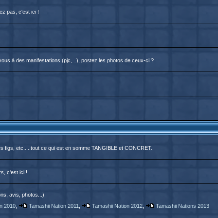
 pas, c'est ici !
us à des manifestations (pjc,...), postez les photos de ceux-ci ?
des figs, etc.....tout ce qui est en somme TANGIBLE et CONCRET.
, c'est ici !
ns, avis, photos...)
on 2010
,
Tamashii Nation 2011
,
Tamashii Nation 2012
,
Tamashii Nations 2013