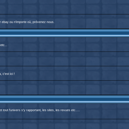
r ebay ou n'importe où, prévenez nous.
etc...
c'est ici !
out l'univers s'y rapportant, les sites, les revues etc.....