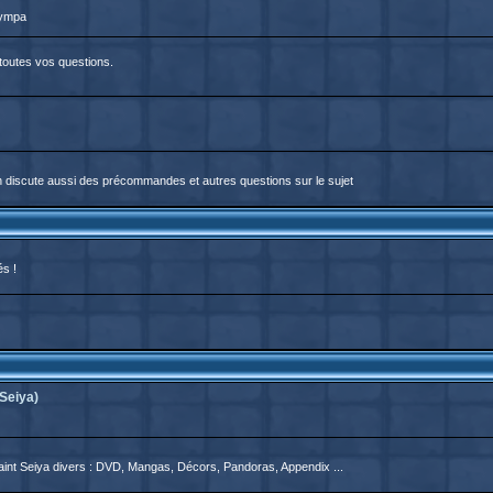
sympa
 toutes vos questions.
On discute aussi des précommandes et autres questions sur le sujet
és !
Seiya)
aint Seiya divers : DVD, Mangas, Décors, Pandoras, Appendix ...