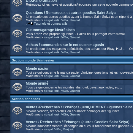
D.D.Panoramation
Retrouvez ici les news et questions/réponses sur cette nouvelle gamme 
Questions / Remarques et autres goodies Saint Seiya
Ici on parle des autres goodies ayant la licence Saint Seiya et on répond à
Modérateurs
nergal
,
ortk
,
ViGo
,
Grujnot
:
Tutoriels et comparatifs
Customs/garage kits/résines
Vous créez vos propres figurines ? Faites nous partager votre travail.
Modérateurs
nergal
,
ortk
,
ViGo
,
Grujnot
Achats / commandes sur le net ou en magasin
Ici on discute des magasins spécialisés, des achats sur Ebay, HLJ ...... 
Modérateurs
nergal
,
ortk
,
ViGo
,
Grujnot
Section monde Saint-seiya
Monde papier
Tout ce qui concerne le manga papier d'origine, questions, et les nouveaut
Modérateurs
nergal
,
ortk
,
ViGo
,
Grujnot
Monde animé
Tous ce qui concerne les mondes vhs, dvd, oavs, jeux vidéo, etc...
Modérateurs
nergal
,
ortk
,
ViGo
,
Grujnot
Section annonces
Ventes /Recherches / Echanges (UNIQUEMENT Figurines Saint 
Si vous vendez, recherchez ou souhaitez échanger des figurines.
Modérateurs
nergal
,
ortk
,
ViGo
,
Grujnot
Ventes / Recherches / Echanges (autres Goodies Saint Seiya)
Si vous souhaitez vendre, échanger, ou si vous rechercher des goodies S
Modérateurs
nergal
,
ViGo
,
Grujnot