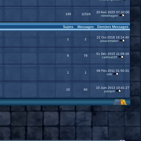
20 Aoû 2025 07:32:00
199
11524
mimehagen
Sujets
Messages
Derniers Messages
22 Oct 2018 16:14:40
1
2
peacemaker
01 Déc 2015 11:09:16
6
78
cathicat29
06 Fév 2011 01:50:31
1
1
ortk
10 Juin 2013 10:41:27
15
60
pampril