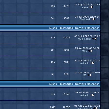
11 Sep 2024 08:15:43
196
3276
raven
04 Juil 2026 11:09:34
241
5601
Blacksad
Sujets
Messages
Derniers Messages
05 Aoû 2026 08:23:00
270
43934
Mû de Jamir
15 Avr 2026 07:34:09
187
6166
Mikki
21 Mai 2024 10:50:03
455
2139
u ribellu
01 Mai 2026 09:17:40
68
528
MF
Sujets
Messages
Derniers Messages
29 Avr 2026 10:26:04
576
31042
u ribellu
06 Aoû 2026 13:48:15
1923
79656
seiyapegasus