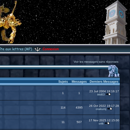
Voir les messages sans réponses
Sujets
Messages
Derniers Messages
23 Juil 2004 19:16:17
1
1
ikki63
26 Oct 2022 19:17:28
114
4395
otakumj
17 Nov 2025 12:15:00
11
507
ortk