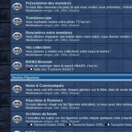
Présentation des membres
Si vous êtes nouveau (ou pas) et que vous voulez vous présentez, n'hésitez
Modérateurs
nergal
,
ortk
,
ViGo
,
Grujnot
Trombinoscope
Vous souhaitez mettre votre photo ? C'est ici !
Modérateurs
nergal
,
ortk
,
ViGo
,
Grujnot
Rencontres entre membres
Vous désirez organiser une soirée dans votre salon, vous donner rendez-vo
Modérateurs
nergal
,
ortk
,
ViGo
,
Grujnot
Vos collections
Vous pouvez y mettre vos collections saint-seiya et autres !
Modérateurs
nergal
,
ortk
,
ViGo
,
Grujnot
IKKI63 Museum
Envie de replonger dans le passé d'ikki63, c'est ici.
:
Salle des Trophées Ikki63 !!!
Section Figurines
News & Communiqués
Vous avez une info concrète: images glanées sur le Web, date de sortie 
Modérateurs
nergal
,
ortk
,
ViGo
,
Grujnot
Réactions & Rumeurs
Si vous désirez réagir sur les figurines articulées, si vous avez des rumeurs
Modérateurs
nergal
,
ortk
,
ViGo
,
Grujnot
Archives du forum
Consultez les sujets sur les figurines sorties depuis quelques mois (réactio
Modérateurs
nergal
,
ortk
,
ViGo
,
Grujnot
:
Tamashii Nation 2008
,
Tamashii Nation 2009
,
Tamashii Nati