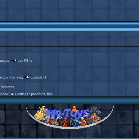
Canvas
,
Les Films
e Lost Canvas
,
Episode G
 Pandoras, ...
endix
,
Bootlegs : pandoras, figs, ...