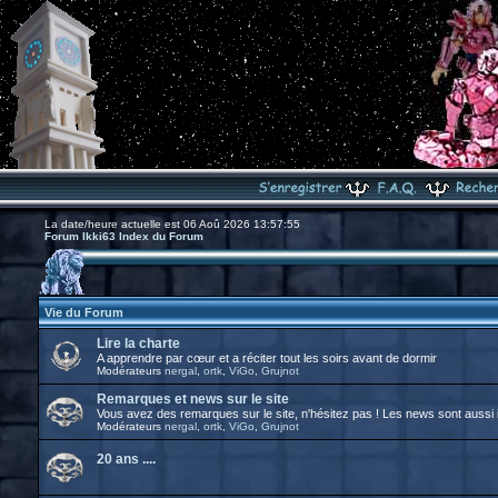
La date/heure actuelle est 06 Aoû 2026 13:57:55
Forum Ikki63 Index du Forum
Vie du Forum
Lire la charte
A apprendre par cœur et a réciter tout les soirs avant de dormir
Modérateurs
nergal
,
ortk
,
ViGo
,
Grujnot
Remarques et news sur le site
Vous avez des remarques sur le site, n'hésitez pas ! Les news sont aussi i
Modérateurs
nergal
,
ortk
,
ViGo
,
Grujnot
20 ans ....