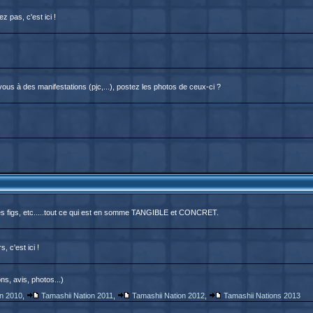
 pas, c'est ici !
us à des manifestations (pjc,...), postez les photos de ceux-ci ?
des figs, etc.....tout ce qui est en somme TANGIBLE et CONCRET.
, c'est ici !
ns, avis, photos...)
on 2010
,
Tamashii Nation 2011
,
Tamashii Nation 2012
,
Tamashii Nations 2013