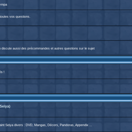
sympa
 toutes vos questions.
On discute aussi des précommandes et autres questions sur le sujet
és !
Seiya)
aint Seiya divers : DVD, Mangas, Décors, Pandoras, Appendix ...