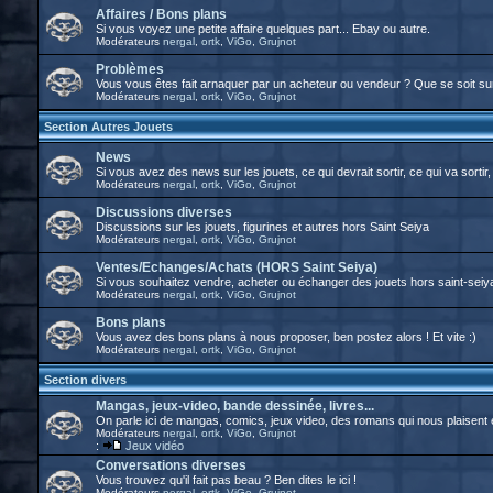
Affaires / Bons plans
Si vous voyez une petite affaire quelques part... Ebay ou autre.
Modérateurs
nergal
,
ortk
,
ViGo
,
Grujnot
Problèmes
Vous vous êtes fait arnaquer par un acheteur ou vendeur ? Que se soit su
Modérateurs
nergal
,
ortk
,
ViGo
,
Grujnot
Section Autres Jouets
News
Si vous avez des news sur les jouets, ce qui devrait sortir, ce qui va sortir, 
Modérateurs
nergal
,
ortk
,
ViGo
,
Grujnot
Discussions diverses
Discussions sur les jouets, figurines et autres hors Saint Seiya
Modérateurs
nergal
,
ortk
,
ViGo
,
Grujnot
Ventes/Echanges/Achats (HORS Saint Seiya)
Si vous souhaitez vendre, acheter ou échanger des jouets hors saint-seiya, 
Modérateurs
nergal
,
ortk
,
ViGo
,
Grujnot
Bons plans
Vous avez des bons plans à nous proposer, ben postez alors ! Et vite :)
Modérateurs
nergal
,
ortk
,
ViGo
,
Grujnot
Section divers
Mangas, jeux-video, bande dessinée, livres...
On parle ici de mangas, comics, jeux video, des romans qui nous plaisent et t
Modérateurs
nergal
,
ortk
,
ViGo
,
Grujnot
:
Jeux vidéo
Conversations diverses
Vous trouvez qu'il fait pas beau ? Ben dites le ici !
Modérateurs
nergal
,
ortk
,
ViGo
,
Grujnot