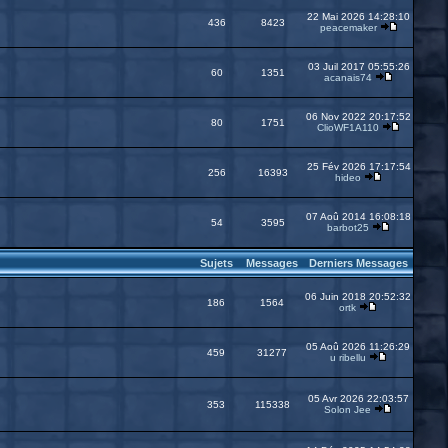
22 Mai 2026 14:28:10
436
8423
peacemaker
03 Juil 2017 05:55:26
60
1351
acanais74
06 Nov 2022 20:17:52
80
1751
ClioWF1A110
25 Fév 2026 17:17:54
256
16393
hideo
07 Aoû 2014 16:08:18
54
3595
barbot25
Sujets
Messages
Derniers Messages
06 Juin 2018 20:52:32
186
1564
ortk
05 Aoû 2026 11:26:29
459
31277
u ribellu
05 Avr 2026 22:03:57
353
115338
Solon Jee