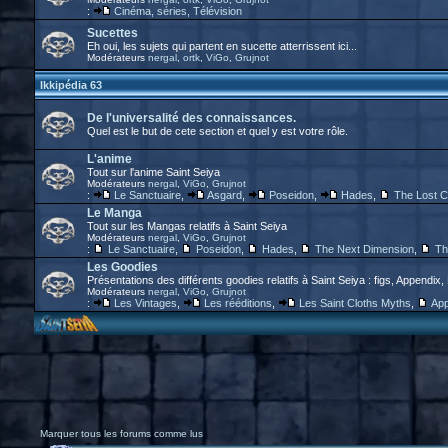
:
Cinéma, séries, Télévision
Sucettes
Eh oui, les sujets qui partent en sucette atterrissent ici...
Modérateurs
nergal
,
ortk
,
ViGo
,
Grujnot
Ikkipédia 63
De l'universalité des connaissances.
Quel est le but de cete section et quel y est votre rôle.
L'anime
Tout sur l'anime Saint Seiya
Modérateurs
nergal
,
ViGo
,
Grujnot
:
Le Sanctuaire
,
Asgard
,
Poseidon
,
Hades
,
The Lost 
Le Manga
Tout sur les Mangas relatifs à Saint Seiya
Modérateurs
nergal
,
ViGo
,
Grujnot
:
Le Sanctuaire
,
Poseidon
,
Hades
,
The Next Dimension
,
Th
Les Goodies
Présentations des différents goodies relatifs à Saint Seiya : figs, Appendix,
Modérateurs
nergal
,
ViGo
,
Grujnot
:
Les Vintages
,
Les rééditions
,
Les Saint Cloths Myths
,
App
Marquer tous les forums comme lus