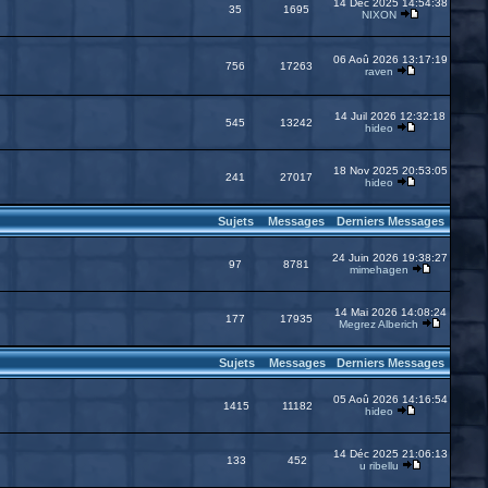
14 Déc 2025 14:54:38
35
1695
NIXON
06 Aoû 2026 13:17:19
756
17263
raven
14 Juil 2026 12:32:18
545
13242
hideo
18 Nov 2025 20:53:05
241
27017
hideo
Sujets
Messages
Derniers Messages
24 Juin 2026 19:38:27
97
8781
mimehagen
14 Mai 2026 14:08:24
177
17935
Megrez Alberich
Sujets
Messages
Derniers Messages
05 Aoû 2026 14:16:54
1415
11182
hideo
14 Déc 2025 21:06:13
133
452
u ribellu