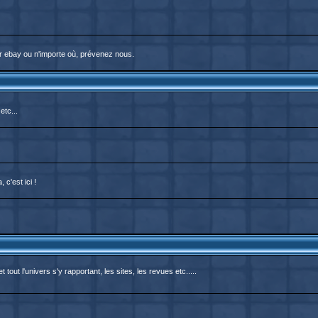
r ebay ou n'importe où, prévenez nous.
etc...
c'est ici !
out l'univers s'y rapportant, les sites, les revues etc.....