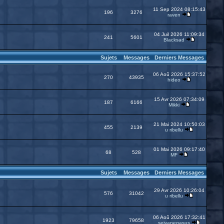
11 Sep 2024 08:15:43
196
3276
raven
04 Juil 2026 11:09:34
241
5601
Blacksad
Sujets
Messages
Derniers Messages
06 Aoû 2026 15:37:52
270
43935
hideo
15 Avr 2026 07:34:09
187
6166
Mikki
21 Mai 2024 10:50:03
455
2139
u ribellu
01 Mai 2026 09:17:40
68
528
MF
Sujets
Messages
Derniers Messages
29 Avr 2026 10:26:04
576
31042
u ribellu
06 Aoû 2026 17:32:41
1923
79658
seiyapegasus