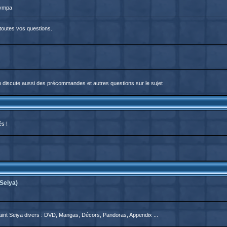
sympa
 toutes vos questions.
On discute aussi des précommandes et autres questions sur le sujet
és !
Seiya)
aint Seiya divers : DVD, Mangas, Décors, Pandoras, Appendix ...