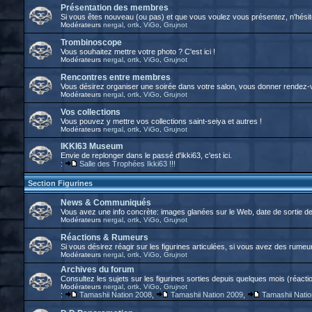
Présentation des membres
Si vous êtes nouveau (ou pas) et que vous voulez vous présentez, n'hésitez
Modérateurs
nergal
,
ortk
,
ViGo
,
Grujnot
Trombinoscope
Vous souhaitez mettre votre photo ? C'est ici !
Modérateurs
nergal
,
ortk
,
ViGo
,
Grujnot
Rencontres entre membres
Vous désirez organiser une soirée dans votre salon, vous donner rendez-vo
Modérateurs
nergal
,
ortk
,
ViGo
,
Grujnot
Vos collections
Vous pouvez y mettre vos collections saint-seiya et autres !
Modérateurs
nergal
,
ortk
,
ViGo
,
Grujnot
IKKI63 Museum
Envie de replonger dans le passé d'ikki63, c'est ici.
:
Salle des Trophées Ikki63 !!!
Section Figurines
News & Communiqués
Vous avez une info concrète: images glanées sur le Web, date de sortie 
Modérateurs
nergal
,
ortk
,
ViGo
,
Grujnot
Réactions & Rumeurs
Si vous désirez réagir sur les figurines articulées, si vous avez des rumeurs
Modérateurs
nergal
,
ortk
,
ViGo
,
Grujnot
Archives du forum
Consultez les sujets sur les figurines sorties depuis quelques mois (réactio
Modérateurs
nergal
,
ortk
,
ViGo
,
Grujnot
:
Tamashii Nation 2008
,
Tamashii Nation 2009
,
Tamashii Nati