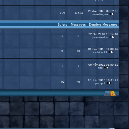
20 Aoû 2025 07:32:00
199
11524
mimehagen
Sujets
Messages
Derniers Messages
22 Oct 2018 16:14:40
1
2
peacemaker
01 Déc 2015 11:09:16
6
78
cathicat29
06 Fév 2011 01:50:31
1
1
ortk
10 Juin 2013 10:41:27
15
60
pampril