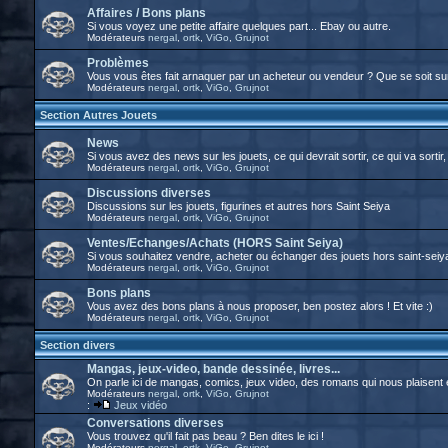
Affaires / Bons plans
Si vous voyez une petite affaire quelques part... Ebay ou autre.
Modérateurs
nergal
,
ortk
,
ViGo
,
Grujnot
Problèmes
Vous vous êtes fait arnaquer par un acheteur ou vendeur ? Que se soit su
Modérateurs
nergal
,
ortk
,
ViGo
,
Grujnot
Section Autres Jouets
News
Si vous avez des news sur les jouets, ce qui devrait sortir, ce qui va sortir, 
Modérateurs
nergal
,
ortk
,
ViGo
,
Grujnot
Discussions diverses
Discussions sur les jouets, figurines et autres hors Saint Seiya
Modérateurs
nergal
,
ortk
,
ViGo
,
Grujnot
Ventes/Echanges/Achats (HORS Saint Seiya)
Si vous souhaitez vendre, acheter ou échanger des jouets hors saint-seiya, 
Modérateurs
nergal
,
ortk
,
ViGo
,
Grujnot
Bons plans
Vous avez des bons plans à nous proposer, ben postez alors ! Et vite :)
Modérateurs
nergal
,
ortk
,
ViGo
,
Grujnot
Section divers
Mangas, jeux-video, bande dessinée, livres...
On parle ici de mangas, comics, jeux video, des romans qui nous plaisent et t
Modérateurs
nergal
,
ortk
,
ViGo
,
Grujnot
:
Jeux vidéo
Conversations diverses
Vous trouvez qu'il fait pas beau ? Ben dites le ici !
Modérateurs
nergal
,
ortk
,
ViGo
,
Grujnot