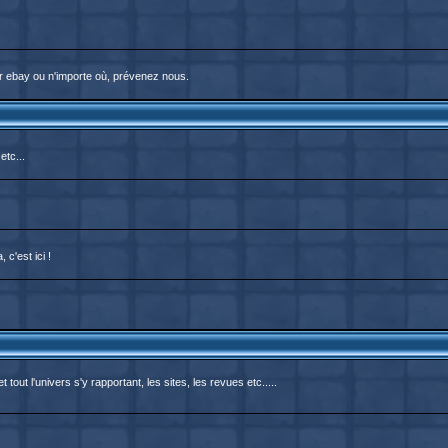
r ebay ou n'importe où, prévenez nous.
etc...
c'est ici !
out l'univers s'y rapportant, les sites, les revues etc.....