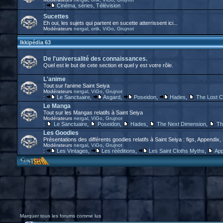
:
Cinéma, séries, Télévision
Sucettes
Eh oui, les sujets qui partent en sucette atterrissent ici...
Modérateurs
nergal
,
ortk
,
ViGo
,
Grujnot
Ikkipédia 63
De l'universalité des connaissances.
Quel est le but de cete section et quel y est votre rôle.
L'anime
Tout sur l'anime Saint Seiya
Modérateurs
nergal
,
ViGo
,
Grujnot
:
Le Sanctuaire
,
Asgard
,
Poseidon
,
Hades
,
The Lost 
Le Manga
Tout sur les Mangas relatifs à Saint Seiya
Modérateurs
nergal
,
ViGo
,
Grujnot
:
Le Sanctuaire
,
Poseidon
,
Hades
,
The Next Dimension
,
Th
Les Goodies
Présentations des différents goodies relatifs à Saint Seiya : figs, Appendix,
Modérateurs
nergal
,
ViGo
,
Grujnot
:
Les Vintages
,
Les rééditions
,
Les Saint Cloths Myths
,
App
Marquer tous les forums comme lus