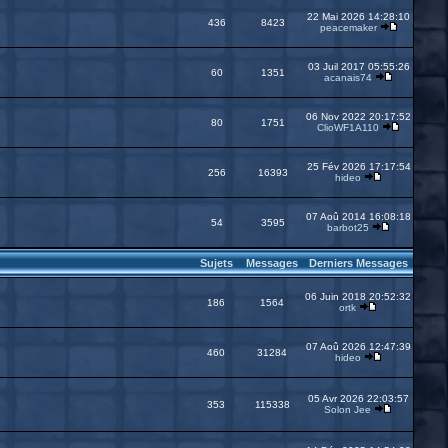
22 Mai 2026 14:28:10
436
8423
peacemaker
03 Juil 2017 05:55:26
60
1351
acanais74
06 Nov 2022 20:17:52
80
1751
ClioWF1A110
25 Fév 2026 17:17:54
256
16393
hideo
07 Aoû 2014 16:08:18
54
3595
barbot25
Sujets
Messages
Derniers Messages
06 Juin 2018 20:52:32
186
1564
ortk
07 Aoû 2026 12:47:39
460
31284
hideo
05 Avr 2026 22:03:57
353
115338
Solon Jee