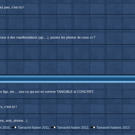
 pas, c'est ici !
us à des manifestations (pjc,...), postez les photos de ceux-ci ?
des figs, etc.....tout ce qui est en somme TANGIBLE et CONCRET.
, c'est ici !
ns, avis, photos...)
on 2010
,
Tamashii Nation 2011
,
Tamashii Nation 2012
,
Tamashii Nations 2013