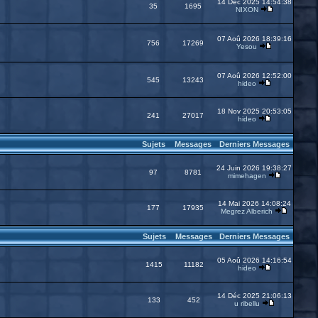
14 Déc 2025 14:54:38
35
1695
NIXON
07 Aoû 2026 18:39:16
756
17269
Yesou
07 Aoû 2026 12:52:00
545
13243
hideo
18 Nov 2025 20:53:05
241
27017
hideo
Sujets
Messages
Derniers Messages
24 Juin 2026 19:38:27
97
8781
mimehagen
14 Mai 2026 14:08:24
177
17935
Megrez Alberich
Sujets
Messages
Derniers Messages
05 Aoû 2026 14:16:54
1415
11182
hideo
14 Déc 2025 21:06:13
133
452
u ribellu