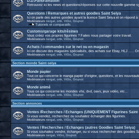
D.D.Panoramation
Retrouvez ici les news et questions/réponses sur cette nouvelle gamme 
Questions / Remarques et autres goodies Saint Seiya
Ici on parle des autres goodies ayant la licence Saint Seiya et on répond à
Modérateurs
nergal
,
ortk
,
ViGo
,
Grujnot
:
Tutoriels et comparatifs
Customs/garage kits/résines
Vous créez vos propres figurines ? Faites nous partager votre travail.
Modérateurs
nergal
,
ortk
,
ViGo
,
Grujnot
Achats / commandes sur le net ou en magasin
Ici on discute des magasins spécialisés, des achats sur Ebay, HLJ ...... 
Modérateurs
nergal
,
ortk
,
ViGo
,
Grujnot
Section monde Saint-seiya
Monde papier
Tout ce qui concerne le manga papier d'origine, questions, et les nouveaut
Modérateurs
nergal
,
ortk
,
ViGo
,
Grujnot
Monde animé
Tous ce qui concerne les mondes vhs, dvd, oavs, jeux vidéo, etc...
Modérateurs
nergal
,
ortk
,
ViGo
,
Grujnot
Section annonces
Ventes /Recherches / Echanges (UNIQUEMENT Figurines Saint 
Si vous vendez, recherchez ou souhaitez échanger des figurines.
Modérateurs
nergal
,
ortk
,
ViGo
,
Grujnot
Ventes / Recherches / Echanges (autres Goodies Saint Seiya)
Si vous souhaitez vendre, échanger, ou si vous rechercher des goodies S
Modérateurs
nergal
,
ViGo
,
Grujnot