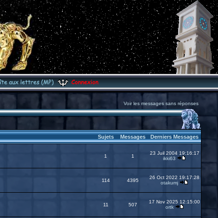
Voir les messages sans réponses
Sujets
Messages
Derniers Messages
23 Juil 2004 19:16:17
1
1
ikki63
26 Oct 2022 19:17:28
114
4395
otakumj
17 Nov 2025 12:15:00
11
507
ortk