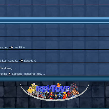
Canvas
,
Les Films
e Lost Canvas
,
Episode G
 Pandoras, ...
endix
,
Bootlegs : pandoras, figs, ...