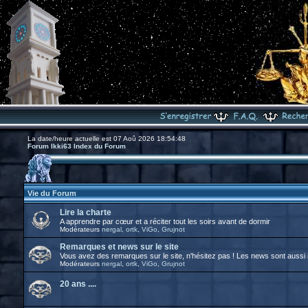
La date/heure actuelle est 07 Aoû 2026 18:54:48
Forum Ikki63 Index du Forum
Vie du Forum
Lire la charte
A apprendre par cœur et a réciter tout les soirs avant de dormir
Modérateurs
nergal
,
ortk
,
ViGo
,
Grujnot
Remarques et news sur le site
Vous avez des remarques sur le site, n'hésitez pas ! Les news sont aussi i
Modérateurs
nergal
,
ortk
,
ViGo
,
Grujnot
20 ans ....