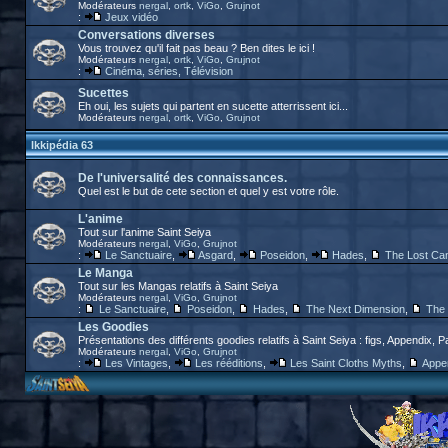
Modérateurs
nergal
,
ortk
,
ViGo
,
Grujnot
:
Jeux vidéo
Conversations diverses
Vous trouvez qu'il fait pas beau ? Ben dites le ici !
Modérateurs
nergal
,
ortk
,
ViGo
,
Grujnot
:
Cinéma, séries, Télévision
Sucettes
Eh oui, les sujets qui partent en sucette atterrissent ici...
Modérateurs
nergal
,
ortk
,
ViGo
,
Grujnot
Ikkipédia 63
De l'universalité des connaissances.
Quel est le but de cete section et quel y est votre rôle.
L'anime
Tout sur l'anime Saint Seiya
Modérateurs
nergal
,
ViGo
,
Grujnot
:
Le Sanctuaire
,
Asgard
,
Poseidon
,
Hades
,
The Lost Ca
Le Manga
Tout sur les Mangas relatifs à Saint Seiya
Modérateurs
nergal
,
ViGo
,
Grujnot
:
Le Sanctuaire
,
Poseidon
,
Hades
,
The Next Dimension
,
The 
Les Goodies
Présentations des différents goodies relatifs à Saint Seiya : figs, Appendix, P
Modérateurs
nergal
,
ViGo
,
Grujnot
:
Les Vintages
,
Les rééditions
,
Les Saint Cloths Myths
,
Appe