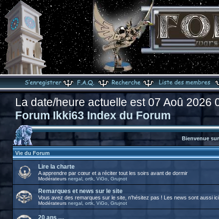
La date/heure actuelle est 07 Aoû 2026 
Forum Ikki63 Index du Forum
Bienvenue sur 
Vie du Forum
Lire la charte
A apprendre par cœur et a réciter tout les soirs avant de dormir
Modérateurs
nergal
,
ortk
,
ViGo
,
Grujnot
Remarques et news sur le site
Vous avez des remarques sur le site, n'hésitez pas ! Les news sont aussi ici
Modérateurs
nergal
,
ortk
,
ViGo
,
Grujnot
20 ans ....