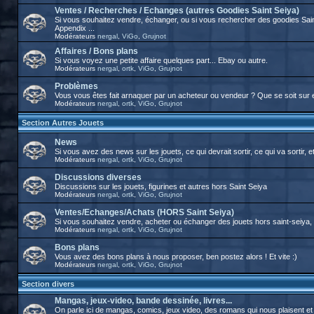
Ventes / Recherches / Echanges (autres Goodies Saint Seiya)
Si vous souhaitez vendre, échanger, ou si vous rechercher des goodies Sai
Appendix ...
Modérateurs
nergal
,
ViGo
,
Grujnot
Affaires / Bons plans
Si vous voyez une petite affaire quelques part... Ebay ou autre.
Modérateurs
nergal
,
ortk
,
ViGo
,
Grujnot
Problèmes
Vous vous êtes fait arnaquer par un acheteur ou vendeur ? Que se soit sur 
Modérateurs
nergal
,
ortk
,
ViGo
,
Grujnot
Section Autres Jouets
News
Si vous avez des news sur les jouets, ce qui devrait sortir, ce qui va sortir, et
Modérateurs
nergal
,
ortk
,
ViGo
,
Grujnot
Discussions diverses
Discussions sur les jouets, figurines et autres hors Saint Seiya
Modérateurs
nergal
,
ortk
,
ViGo
,
Grujnot
Ventes/Echanges/Achats (HORS Saint Seiya)
Si vous souhaitez vendre, acheter ou échanger des jouets hors saint-seiya, c'
Modérateurs
nergal
,
ortk
,
ViGo
,
Grujnot
Bons plans
Vous avez des bons plans à nous proposer, ben postez alors ! Et vite :)
Modérateurs
nergal
,
ortk
,
ViGo
,
Grujnot
Section divers
Mangas, jeux-video, bande dessinée, livres...
On parle ici de mangas, comics, jeux video, des romans qui nous plaisent et tou