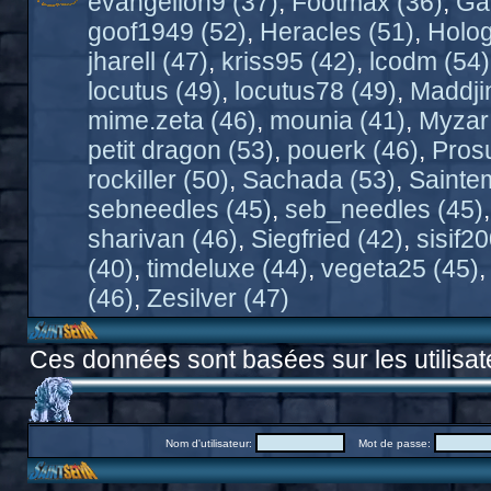
evangelion9 (37)
,
Footmax (36)
,
Ga
goof1949 (52)
,
Heracles (51)
,
Holo
jharell (47)
,
kriss95 (42)
,
lcodm (54)
locutus (49)
,
locutus78 (49)
,
Maddji
mime.zeta (46)
,
mounia (41)
,
Myzar
petit dragon (53)
,
pouerk (46)
,
Pros
rockiller (50)
,
Sachada (53)
,
Sainte
sebneedles (45)
,
seb_needles (45)
sharivan (46)
,
Siegfried (42)
,
sisif2
(40)
,
timdeluxe (44)
,
vegeta25 (45)
(46)
,
Zesilver (47)
Ces données sont basées sur les utilisat
Nom d'utilisateur:
Mot de passe: