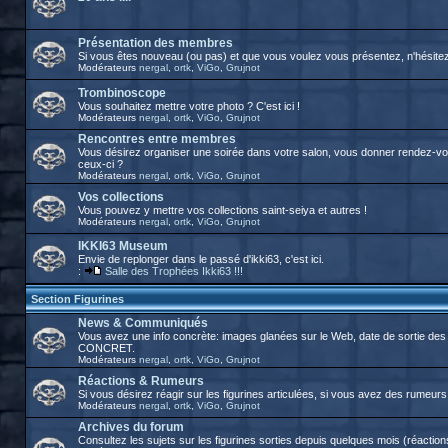
Présentation des membres
Si vous êtes nouveau (ou pas) et que vous voulez vous présentez, n'hésitez p
Modérateurs
nergal
,
ortk
,
ViGo
,
Grujnot
Trombinoscope
Vous souhaitez mettre votre photo ? C'est ici !
Modérateurs
nergal
,
ortk
,
ViGo
,
Grujnot
Rencontres entre membres
Vous désirez organiser une soirée dans votre salon, vous donner rendez-vous
ceux-ci ?
Modérateurs
nergal
,
ortk
,
ViGo
,
Grujnot
Vos collections
Vous pouvez y mettre vos collections saint-seiya et autres !
Modérateurs
nergal
,
ortk
,
ViGo
,
Grujnot
IKKI63 Museum
Envie de replonger dans le passé d'ikki63, c'est ici.
:
Salle des Trophées Ikki63 !!!
Section Figurines
News & Communiqués
Vous avez une info concrète: images glanées sur le Web, date de sortie des 
CONCRET.
Modérateurs
nergal
,
ortk
,
ViGo
,
Grujnot
Réactions & Rumeurs
Si vous désirez réagir sur les figurines articulées, si vous avez des rumeurs, 
Modérateurs
nergal
,
ortk
,
ViGo
,
Grujnot
Archives du forum
Consultez les sujets sur les figurines sorties depuis quelques mois (réactions