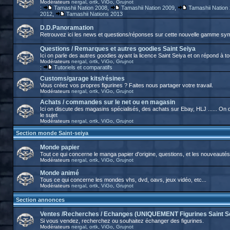
Modérateurs
nergal
,
ortk
,
ViGo
,
Grujnot
:
Tamashii Nation 2008
,
Tamashii Nation 2009
,
Tamashii Nation
2012
,
Tamashii Nations 2013
D.D.Panoramation
Retrouvez ici les news et questions/réponses sur cette nouvelle gamme sy
Questions / Remarques et autres goodies Saint Seiya
Ici on parle des autres goodies ayant la licence Saint Seiya et on répond à t
Modérateurs
nergal
,
ortk
,
ViGo
,
Grujnot
:
Tutoriels et comparatifs
Customs/garage kits/résines
Vous créez vos propres figurines ? Faites nous partager votre travail.
Modérateurs
nergal
,
ortk
,
ViGo
,
Grujnot
Achats / commandes sur le net ou en magasin
Ici on discute des magasins spécialisés, des achats sur Ebay, HLJ ...... O
le sujet
Modérateurs
nergal
,
ortk
,
ViGo
,
Grujnot
Section monde Saint-seiya
Monde papier
Tout ce qui concerne le manga papier d'origine, questions, et les nouveautés
Modérateurs
nergal
,
ortk
,
ViGo
,
Grujnot
Monde animé
Tous ce qui concerne les mondes vhs, dvd, oavs, jeux vidéo, etc...
Modérateurs
nergal
,
ortk
,
ViGo
,
Grujnot
Section annonces
Ventes /Recherches / Echanges (UNIQUEMENT Figurines Saint S
Si vous vendez, recherchez ou souhaitez échanger des figurines.
Modérateurs
nergal
,
ortk
,
ViGo
,
Grujnot