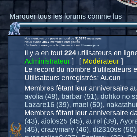
Marquer tous les forums comme lus
Nos membres ont posté un total de
515875
messages
Nous avons
3817
membres enregistrés
L'utilisateur enregistré le plus récent est
Eleanorjeux
Il y a en tout
224
utilisateurs en ligne
Administrateur
] [
Modérateur
]
Le record du nombre d'utilisateurs 
Utilisateurs enregistrés: Aucun
Membres fêtant leur anniversaire au
ayolia (48)
,
barbar (51)
,
dohko no sa
Lazare16 (39)
,
mael (50)
,
nakatahui
Membres fêtant leur anniversaire da
(43)
,
aiolos25 (45)
,
aurel (39)
,
Ayora
(45)
,
crazymary (46)
,
di2310ss (50)