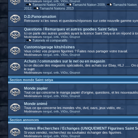
Modérateurs
nergal
,
ortk
,
ViGo
,
Grujnot
:
Tamashii Nation 2008
,
Tamashii Nation 2009
,
Tamashii Nation
2012
,
Tamashii Nations 2013
D.D.Panoramation
Retrouvez ici les news et questions/réponses sur cette nouvelle gamme sy
Questions / Remarques et autres goodies Saint Seiya
Ici on parle des autres goodies ayant la licence Saint Seiya et on répond à t
Modérateurs
nergal
,
ortk
,
ViGo
,
Grujnot
:
Tutoriels et comparatifs
Customs/garage kits/résines
Vous créez vos propres figurines ? Faites nous partager votre travail.
Modérateurs
nergal
,
ortk
,
ViGo
,
Grujnot
Achats / commandes sur le net ou en magasin
Ici on discute des magasins spécialisés, des achats sur Ebay, HLJ ...... O
le sujet
Modérateurs
nergal
,
ortk
,
ViGo
,
Grujnot
Section monde Saint-seiya
Monde papier
Tout ce qui concerne le manga papier d'origine, questions, et les nouveautés
Modérateurs
nergal
,
ortk
,
ViGo
,
Grujnot
Monde animé
Tous ce qui concerne les mondes vhs, dvd, oavs, jeux vidéo, etc...
Modérateurs
nergal
,
ortk
,
ViGo
,
Grujnot
Section annonces
Ventes /Recherches / Echanges (UNIQUEMENT Figurines Saint S
Si vous vendez, recherchez ou souhaitez échanger des figurines.
Modérateurs
nergal
,
ortk
,
ViGo
,
Grujnot