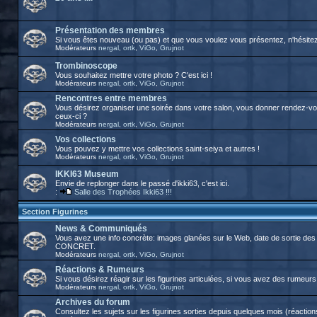
Présentation des membres
Si vous êtes nouveau (ou pas) et que vous voulez vous présentez, n'hésitez p
Modérateurs
nergal
,
ortk
,
ViGo
,
Grujnot
Trombinoscope
Vous souhaitez mettre votre photo ? C'est ici !
Modérateurs
nergal
,
ortk
,
ViGo
,
Grujnot
Rencontres entre membres
Vous désirez organiser une soirée dans votre salon, vous donner rendez-vous
ceux-ci ?
Modérateurs
nergal
,
ortk
,
ViGo
,
Grujnot
Vos collections
Vous pouvez y mettre vos collections saint-seiya et autres !
Modérateurs
nergal
,
ortk
,
ViGo
,
Grujnot
IKKI63 Museum
Envie de replonger dans le passé d'ikki63, c'est ici.
:
Salle des Trophées Ikki63 !!!
Section Figurines
News & Communiqués
Vous avez une info concrète: images glanées sur le Web, date de sortie des 
CONCRET.
Modérateurs
nergal
,
ortk
,
ViGo
,
Grujnot
Réactions & Rumeurs
Si vous désirez réagir sur les figurines articulées, si vous avez des rumeurs, 
Modérateurs
nergal
,
ortk
,
ViGo
,
Grujnot
Archives du forum
Consultez les sujets sur les figurines sorties depuis quelques mois (réactions