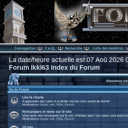
La date/heure actuelle est 07 Aoû 2026 
Forum Ikki63 Index du Forum
Bienvenue sur 
Vie du Forum
Lire la charte
A apprendre par cœur et a réciter tout les soirs avant de dormir
Modérateurs
nergal
,
ortk
,
ViGo
,
Grujnot
Remarques et news sur le site
Vous avez des remarques sur le site, n'hésitez pas ! Les news sont aussi ici
Modérateurs
nergal
,
ortk
,
ViGo
,
Grujnot
20 ans ....