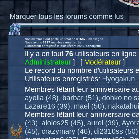
Marquer tous les forums comme lus
Nos membres ont posté un total de
515876
messages
Nous avons
3817
membres enregistrés
L'utilisateur enregistré le plus récent est
Eleanorjeux
Il y a en tout
76
utilisateurs en ligne 
Administrateur
] [
Modérateur
]
Le record du nombre d'utilisateurs 
Utilisateurs enregistrés:
Hyogakun
Membres fêtant leur anniversaire au
ayolia (48)
,
barbar (51)
,
dohko no sa
Lazare16 (39)
,
mael (50)
,
nakatahui
Membres fêtant leur anniversaire da
(43)
,
aiolos25 (45)
,
aurel (39)
,
Ayora
(45)
,
crazymary (46)
,
di2310ss (50)