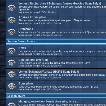
Ventes / Recherches / Echanges (autres Goodies Saint Seiya)
Si vous souhaitez vendre, échanger, ou si vous rechercher des goodies Sai
Appendix ...
Modérateurs
nergal
,
ViGo
,
Grujnot
Affaires / Bons plans
Si vous voyez une petite affaire quelques part... Ebay ou autre.
Modérateurs
nergal
,
ortk
,
ViGo
,
Grujnot
Problèmes
Vous vous êtes fait arnaquer par un acheteur ou vendeur ? Que se soit sur 
Modérateurs
nergal
,
ortk
,
ViGo
,
Grujnot
Section Autres Jouets
News
Si vous avez des news sur les jouets, ce qui devrait sortir, ce qui va sortir, et
Modérateurs
nergal
,
ortk
,
ViGo
,
Grujnot
Discussions diverses
Discussions sur les jouets, figurines et autres hors Saint Seiya
Modérateurs
nergal
,
ortk
,
ViGo
,
Grujnot
Ventes/Echanges/Achats (HORS Saint Seiya)
Si vous souhaitez vendre, acheter ou échanger des jouets hors saint-seiya, c'
Modérateurs
nergal
,
ortk
,
ViGo
,
Grujnot
Bons plans
Vous avez des bons plans à nous proposer, ben postez alors ! Et vite :)
Modérateurs
nergal
,
ortk
,
ViGo
,
Grujnot
Section divers
Mangas, jeux-video, bande dessinée, livres...
On parle ici de mangas, comics, jeux video, des romans qui nous plaisent et tou