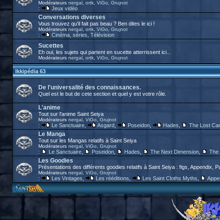
Modérateurs
nergal
,
ortk
,
ViGo
,
Grujnot
:
Jeux vidéo
Conversations diverses
Vous trouvez qu'il fait pas beau ? Ben dites le ici !
Modérateurs
nergal
,
ortk
,
ViGo
,
Grujnot
:
Cinéma, séries, Télévision
Sucettes
Eh oui, les sujets qui partent en sucette atterrissent ici...
Modérateurs
nergal
,
ortk
,
ViGo
,
Grujnot
Ikkipédia 63
De l'universalité des connaissances.
Quel est le but de cete section et quel y est votre rôle.
L'anime
Tout sur l'anime Saint Seiya
Modérateurs
nergal
,
ViGo
,
Grujnot
:
Le Sanctuaire
,
Asgard
,
Poseidon
,
Hades
,
The Lost Ca
Le Manga
Tout sur les Mangas relatifs à Saint Seiya
Modérateurs
nergal
,
ViGo
,
Grujnot
:
Le Sanctuaire
,
Poseidon
,
Hades
,
The Next Dimension
,
The 
Les Goodies
Présentations des différents goodies relatifs à Saint Seiya : figs, Appendix, P
Modérateurs
nergal
,
ViGo
,
Grujnot
:
Les Vintages
,
Les rééditions
,
Les Saint Cloths Myths
,
Appe