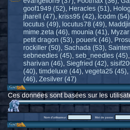
evangelion9 (37)
,
Footmax (36)
,
Ga
goof1949 (52)
,
Heracles (51)
,
Holo
jharell (47)
,
kriss95 (42)
,
lcodm (54)
locutus (49)
,
locutus78 (49)
,
Maddji
mime.zeta (46)
,
mounia (41)
,
Myzar
petit dragon (53)
,
pouerk (46)
,
Pros
rockiller (50)
,
Sachada (53)
,
Sainte
sebneedles (45)
,
seb_needles (45)
sharivan (46)
,
Siegfried (42)
,
sisif2
(40)
,
timdeluxe (44)
,
vegeta25 (45)
(46)
,
Zesilver (47)
Ces données sont basées sur les utilisat
Nom d'utilisateur:
Mot de passe: