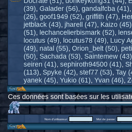
Docrate (51)
,
donkeykong31 (44)
,
E
(39)
,
Galader (56)
,
gandalfcba (41)
(26)
,
goof1949 (52)
,
griffith (47)
,
Her
jetblack (43)
,
jharell (47)
,
Kaizo (45)
(51)
,
lechancelierbismark (52)
,
lens
locutus (49)
,
locutus78 (49)
,
Lucy A
(49)
,
natal (55)
,
Orion_belt (50)
,
pet
(50)
,
Sachada (53)
,
Saintemew (43)
seiren (41)
,
sephiroth94500 (41)
,
Sh
(113)
,
Spyke (42)
,
stef77 (53)
,
Tay (
yanek (45)
,
Yukio (61)
,
Yvan (46)
,
Z
Ces données sont basées sur les utilisat
Nom d'utilisateur:
Mot de passe: