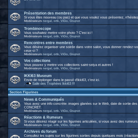
Présentation des membres
Si vous êtes nouveau (ou pas) et que vous voulez vous présentez, n'hésitez p
Modérateurs
nergal
,
ortk
,
ViGo
,
Grujnot
Trombinoscope
Vous souhaitez mettre votre photo ? C'est ici !
Modérateurs
nergal
,
ortk
,
ViGo
,
Grujnot
Rencontres entre membres
Vous désirez organiser une soirée dans votre salon, vous donner rendez-vous
ceux-ci ?
Modérateurs
nergal
,
ortk
,
ViGo
,
Grujnot
Vos collections
Vous pouvez y mettre vos collections saint-seiya et autres !
Modérateurs
nergal
,
ortk
,
ViGo
,
Grujnot
IKKI63 Museum
Envie de replonger dans le passé d'ikki63, c'est ici.
:
Salle des Trophées Ikki63 !!!
Section Figurines
News & Communiqués
Vous avez une info concrète: images glanées sur le Web, date de sortie des 
CONCRET.
Modérateurs
nergal
,
ortk
,
ViGo
,
Grujnot
Réactions & Rumeurs
Si vous désirez réagir sur les figurines articulées, si vous avez des rumeurs, 
Modérateurs
nergal
,
ortk
,
ViGo
,
Grujnot
Archives du forum
Consultez les sujets sur les figurines sorties depuis quelques mois (réactions