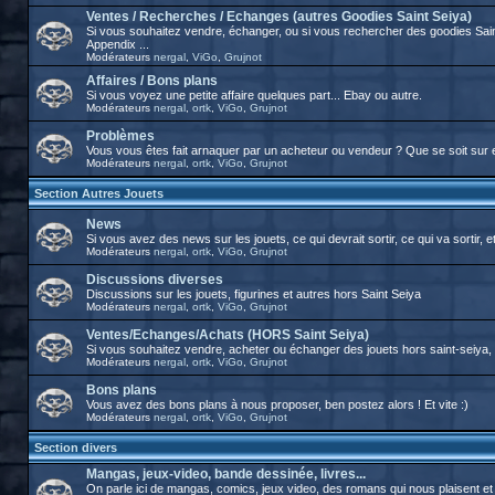
Ventes / Recherches / Echanges (autres Goodies Saint Seiya)
Si vous souhaitez vendre, échanger, ou si vous rechercher des goodies Sai
Appendix ...
Modérateurs
nergal
,
ViGo
,
Grujnot
Affaires / Bons plans
Si vous voyez une petite affaire quelques part... Ebay ou autre.
Modérateurs
nergal
,
ortk
,
ViGo
,
Grujnot
Problèmes
Vous vous êtes fait arnaquer par un acheteur ou vendeur ? Que se soit sur 
Modérateurs
nergal
,
ortk
,
ViGo
,
Grujnot
Section Autres Jouets
News
Si vous avez des news sur les jouets, ce qui devrait sortir, ce qui va sortir, et
Modérateurs
nergal
,
ortk
,
ViGo
,
Grujnot
Discussions diverses
Discussions sur les jouets, figurines et autres hors Saint Seiya
Modérateurs
nergal
,
ortk
,
ViGo
,
Grujnot
Ventes/Echanges/Achats (HORS Saint Seiya)
Si vous souhaitez vendre, acheter ou échanger des jouets hors saint-seiya, c'
Modérateurs
nergal
,
ortk
,
ViGo
,
Grujnot
Bons plans
Vous avez des bons plans à nous proposer, ben postez alors ! Et vite :)
Modérateurs
nergal
,
ortk
,
ViGo
,
Grujnot
Section divers
Mangas, jeux-video, bande dessinée, livres...
On parle ici de mangas, comics, jeux video, des romans qui nous plaisent et tou