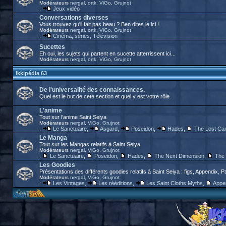
Modérateurs
nergal
,
ortk
,
ViGo
,
Grujnot
:
Jeux vidéo
Conversations diverses
Vous trouvez qu'il fait pas beau ? Ben dites le ici !
Modérateurs
nergal
,
ortk
,
ViGo
,
Grujnot
:
Cinéma, séries, Télévision
Sucettes
Eh oui, les sujets qui partent en sucette atterrissent ici...
Modérateurs
nergal
,
ortk
,
ViGo
,
Grujnot
Ikkipédia 63
De l'universalité des connaissances.
Quel est le but de cete section et quel y est votre rôle.
L'anime
Tout sur l'anime Saint Seiya
Modérateurs
nergal
,
ViGo
,
Grujnot
:
Le Sanctuaire
,
Asgard
,
Poseidon
,
Hades
,
The Lost Ca
Le Manga
Tout sur les Mangas relatifs à Saint Seiya
Modérateurs
nergal
,
ViGo
,
Grujnot
:
Le Sanctuaire
,
Poseidon
,
Hades
,
The Next Dimension
,
The 
Les Goodies
Présentations des différents goodies relatifs à Saint Seiya : figs, Appendix, P
Modérateurs
nergal
,
ViGo
,
Grujnot
:
Les Vintages
,
Les rééditions
,
Les Saint Cloths Myths
,
Appe