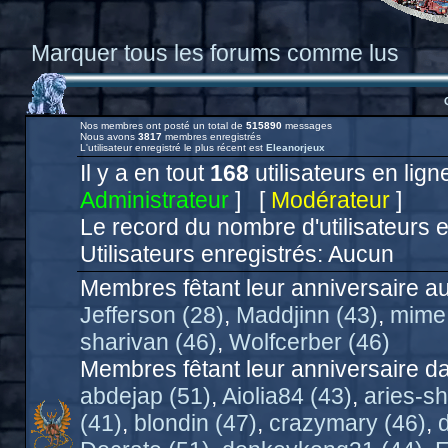
Marquer tous les forums comme lus
Nos membres ont posté un total de
515890
messages
Nous avons
3817
membres enregistrés
L'utilisateur enregistré le plus récent est
Eleanorjeux
Il y a en tout
168
utilisateurs en ligne
Administrateur
] [
Modérateur
]
Le record du nombre d'utilisateurs 
Utilisateurs enregistrés: Aucun
Membres fêtant leur anniversaire au
Jefferson (28)
,
Maddjinn (43)
,
mime.
sharivan (46)
,
Wolfcerber (46)
Membres fêtant leur anniversaire da
abdejap (51)
,
Aiolia84 (43)
,
aries-sh
(41)
,
blondin (47)
,
crazymary (46)
,