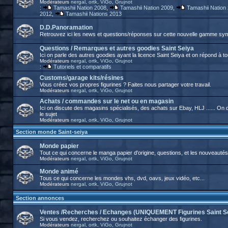
Modérateurs
nergal
,
ortk
,
ViGo
,
Grujnot
:
Tamashii Nation 2008
,
Tamashii Nation 2009
,
Tamashii Nation
2012
,
Tamashii Nations 2013
D.D.Panoramation
Retrouvez ici les news et questions/réponses sur cette nouvelle gamme sy
Questions / Remarques et autres goodies Saint Seiya
Ici on parle des autres goodies ayant la licence Saint Seiya et on répond à t
Modérateurs
nergal
,
ortk
,
ViGo
,
Grujnot
:
Tutoriels et comparatifs
Customs/garage kits/résines
Vous créez vos propres figurines ? Faites nous partager votre travail.
Modérateurs
nergal
,
ortk
,
ViGo
,
Grujnot
Achats / commandes sur le net ou en magasin
Ici on discute des magasins spécialisés, des achats sur Ebay, HLJ ...... O
le sujet
Modérateurs
nergal
,
ortk
,
ViGo
,
Grujnot
Section monde Saint-seiya
Monde papier
Tout ce qui concerne le manga papier d'origine, questions, et les nouveautés
Modérateurs
nergal
,
ortk
,
ViGo
,
Grujnot
Monde animé
Tous ce qui concerne les mondes vhs, dvd, oavs, jeux vidéo, etc...
Modérateurs
nergal
,
ortk
,
ViGo
,
Grujnot
Section annonces
Ventes /Recherches / Echanges (UNIQUEMENT Figurines Saint S
Si vous vendez, recherchez ou souhaitez échanger des figurines.
Modérateurs
nergal
,
ortk
,
ViGo
,
Grujnot