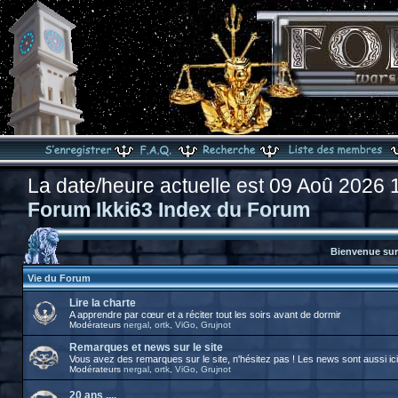
La date/heure actuelle est 09 Aoû 2026 
Forum Ikki63 Index du Forum
Bienvenue sur 
Vie du Forum
Lire la charte
A apprendre par cœur et a réciter tout les soirs avant de dormir
Modérateurs
nergal
,
ortk
,
ViGo
,
Grujnot
Remarques et news sur le site
Vous avez des remarques sur le site, n'hésitez pas ! Les news sont aussi ici
Modérateurs
nergal
,
ortk
,
ViGo
,
Grujnot
20 ans ....