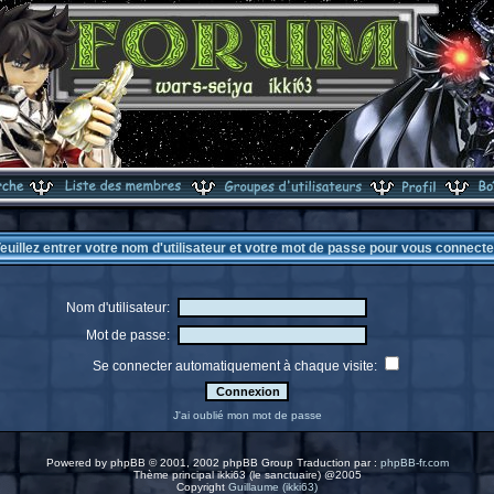
euillez entrer votre nom d'utilisateur et votre mot de passe pour vous connecte
Nom d'utilisateur:
Mot de passe:
Se connecter automatiquement à chaque visite:
J'ai oublié mon mot de passe
Powered by
phpBB
© 2001, 2002 phpBB Group Traduction par :
phpBB-fr.com
Thème principal ikki63 (le sanctuaire) @2005
Copyright
Guillaume (ikki63)