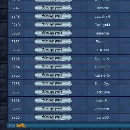
3747
Jannette
3748
LatoshaH
3749
CarolynM
3750
Terrence
3751
EstelleL
3752
DDEasy
3753
CarmelKi
3754
CarsonFr
3755
KassieRo
3756
DarlaGyz
3757
JackSaye
3758
IsidroFo
3759
ArtMinch
3760
leane66