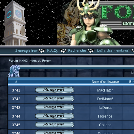
Forum Ikki63 Index du Forum
L
#
Nom d'utilisateur
E-m
3741
MacHatch
3742
DelMora6
3743
IlaDeros
3744
Florence
3745
Collette
3746
Demetria