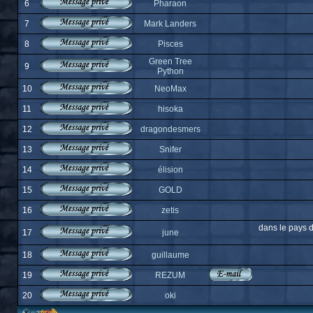
6
Pharaon
7
Mark Landers
8
Pisces
Green Tree
9
Python
10
NeoMax
11
hisoka
12
dragondesmers
13
Snifer
14
élision
15
GOLD
16
zetis
dans le pays d
17
june
18
guillaume
19
REZUM
20
oki