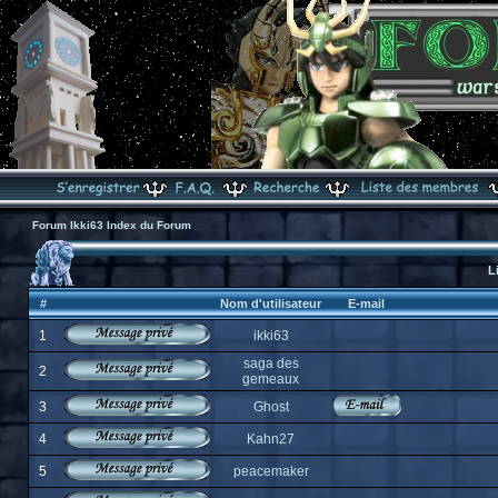
Forum Ikki63 Index du Forum
L
#
Nom d'utilisateur
E-mail
1
ikki63
saga des
2
gemeaux
3
Ghost
4
Kahn27
5
peacemaker