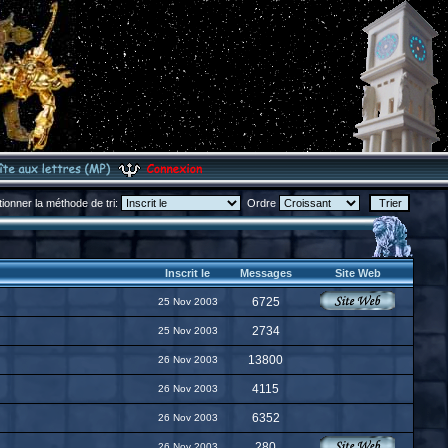
tionner la méthode de tri:
Ordre
Inscrit le
Messages
Site Web
6725
25 Nov 2003
2734
25 Nov 2003
13800
26 Nov 2003
4115
26 Nov 2003
6352
26 Nov 2003
280
26 Nov 2003