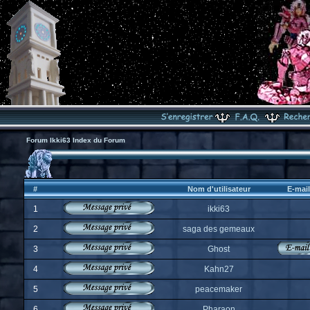
Forum Ikki63 Index du Forum
#
Nom d'utilisateur
E-mail
1
ikki63
2
saga des gemeaux
3
Ghost
4
Kahn27
5
peacemaker
6
Pharaon