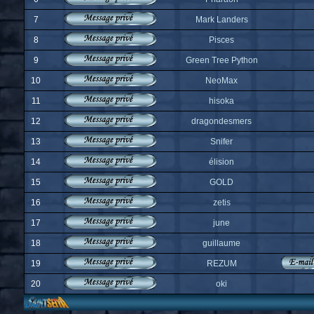
7
Mark Landers
8
Pisces
9
Green Tree Python
10
NeoMax
11
hisoka
12
dragondesmers
13
Snifer
14
élision
15
GOLD
16
zetis
17
june
18
guillaume
19
REZUM
20
oki