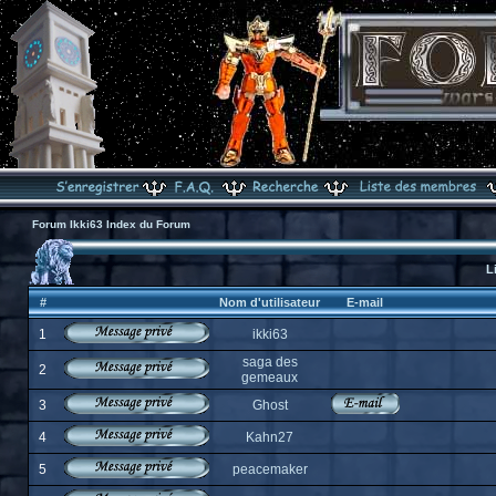
Forum Ikki63 Index du Forum
L
#
Nom d'utilisateur
E-mail
1
ikki63
saga des
2
gemeaux
3
Ghost
4
Kahn27
5
peacemaker