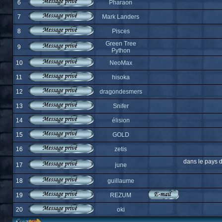
6
Pharaon
7
Mark Landers
8
Pisces
Green Tree
9
Python
10
NeoMax
11
hisoka
12
dragondesmers
13
Snifer
14
élision
15
GOLD
16
zetis
dans le pays d
17
june
18
guillaume
19
REZUM
20
oki