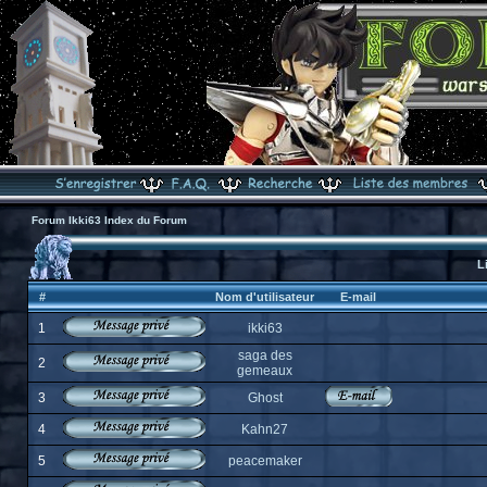
Forum Ikki63 Index du Forum
L
#
Nom d'utilisateur
E-mail
1
ikki63
saga des
2
gemeaux
3
Ghost
4
Kahn27
5
peacemaker