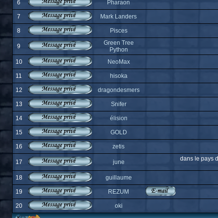
6
Pharaon
7
Mark Landers
8
Pisces
Green Tree
9
Python
10
NeoMax
11
hisoka
12
dragondesmers
13
Snifer
14
élision
15
GOLD
16
zetis
dans le pays d
17
june
18
guillaume
19
REZUM
20
oki