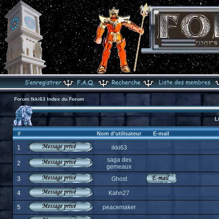
Forum Ikki63 Index du Forum
L
#
Nom d'utilisateur
E-mail
1
ikki63
saga des
2
gemeaux
3
Ghost
4
Kahn27
5
peacemaker