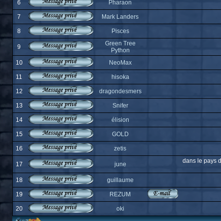
6
Pharaon
7
Mark Landers
8
Pisces
Green Tree
9
Python
10
NeoMax
11
hisoka
12
dragondesmers
13
Snifer
14
élision
15
GOLD
16
zetis
dans le pays d
17
june
18
guillaume
19
REZUM
20
oki