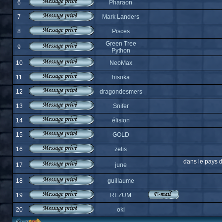
6
Pharaon
7
Mark Landers
8
Pisces
Green Tree
9
Python
10
NeoMax
11
hisoka
12
dragondesmers
13
Snifer
14
élision
15
GOLD
16
zetis
dans le pays d
17
june
18
guillaume
19
REZUM
20
oki