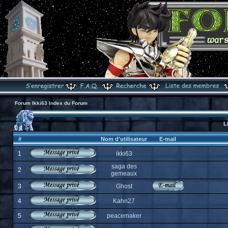
Forum Ikki63 Index du Forum
L
#
Nom d'utilisateur
E-mail
1
ikki63
saga des
2
gemeaux
3
Ghost
4
Kahn27
5
peacemaker