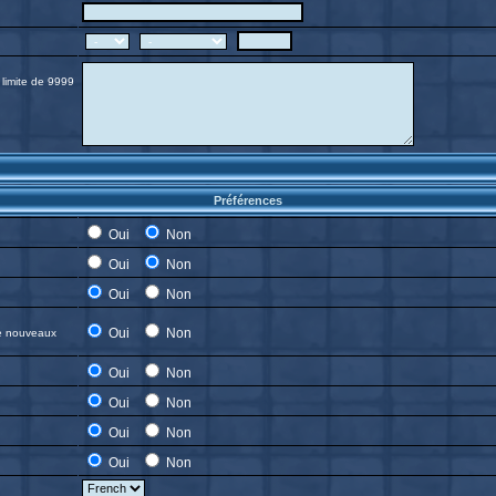
 limite de 9999
Préférences
Oui
Non
Oui
Non
Oui
Non
Oui
Non
de nouveaux
Oui
Non
Oui
Non
Oui
Non
Oui
Non