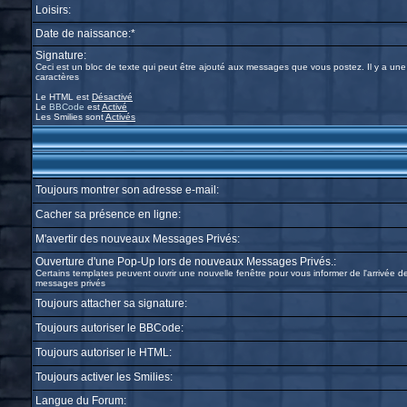
Loisirs:
Date de naissance:*
Signature:
Ceci est un bloc de texte qui peut être ajouté aux messages que vous postez. Il y a une
caractères
Le HTML est
Désactivé
Le
BBCode
est
Activé
Les Smilies sont
Activés
Toujours montrer son adresse e-mail:
Cacher sa présence en ligne:
M'avertir des nouveaux Messages Privés:
Ouverture d'une Pop-Up lors de nouveaux Messages Privés.:
Certains templates peuvent ouvrir une nouvelle fenêtre pour vous informer de l'arrivée 
messages privés
Toujours attacher sa signature:
Toujours autoriser le BBCode:
Toujours autoriser le HTML:
Toujours activer les Smilies:
Langue du Forum: