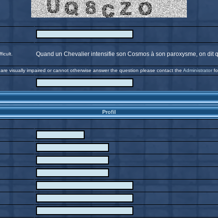
Quand un Chevalier intensifie son Cosmos à son paroxysme, on dit qu'il
icult.
 are visually impaired or cannot otherwise answer the question please contact the
Administrator
fo
Profil