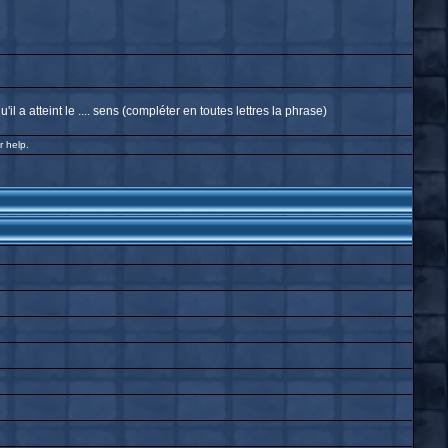
 a atteint le .... sens (compléter en toutes lettres la phrase)
r help.