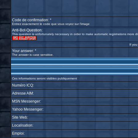
Code de confirmation: *
Entrez exactement le code que vous voyez sur l'image
Anti-Bot-Question:
This question is unfortunately necessary in order to make automatic registrations more diff
If you
Your answer: *
The answer is case sensitive.
Ces informations seront visibles publiquement
Numéro ICQ:
Adresse AIM:
MSN Messenger:
Yahoo Messenger:
Site Web:
Localisation:
Emploi: