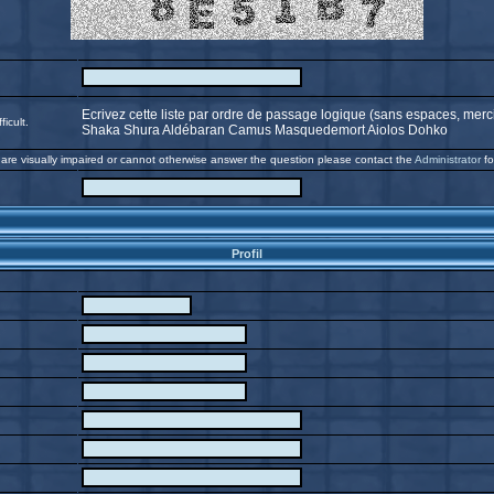
Ecrivez cette liste par ordre de passage logique (sans espaces, merci
icult.
Shaka Shura Aldébaran Camus Masquedemort Aiolos Dohko
 are visually impaired or cannot otherwise answer the question please contact the
Administrator
fo
Profil