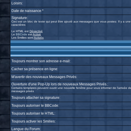
Loisirs:
Date de naissance:*
Signature:
Ceci est un bloc de texte qui peut être ajouté aux messages que vous postez. Il y a une
caractères
Le HTML est
Désactivé
Le
BBCode
est
Activé
Les Smilies sont
Activés
Toujours montrer son adresse e-mail:
Cacher sa présence en ligne:
M'avertir des nouveaux Messages Privés:
Ouverture d'une Pop-Up lors de nouveaux Messages Privés.:
Certains templates peuvent ouvrir une nouvelle fenêtre pour vous informer de l'arrivée 
messages privés
Toujours attacher sa signature:
Toujours autoriser le BBCode:
Toujours autoriser le HTML:
Toujours activer les Smilies:
Langue du Forum: