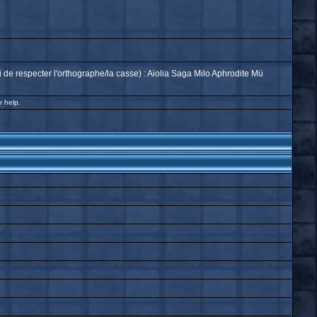
 de respecter l'orthographe/la casse) : Aiolia Saga Milo Aphrodite Mü
r help.