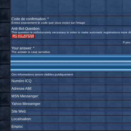
Code de confirmation: *
Entrez exactement le code que vous voyez sur l'image
Anti-Bot-Question:
This question is unfortunately necessary in order to make automatic registrations more diff
If you
Your answer: *
The answer is case sensitive.
Ces informations seront visibles publiquement
Numéro ICQ:
Adresse AIM:
MSN Messenger:
Yahoo Messenger:
Site Web:
Localisation:
Emploi: