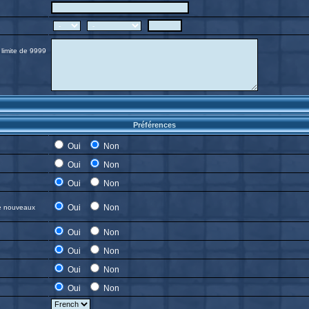
 limite de 9999
Préférences
Oui
Non
Oui
Non
Oui
Non
Oui
Non
de nouveaux
Oui
Non
Oui
Non
Oui
Non
Oui
Non