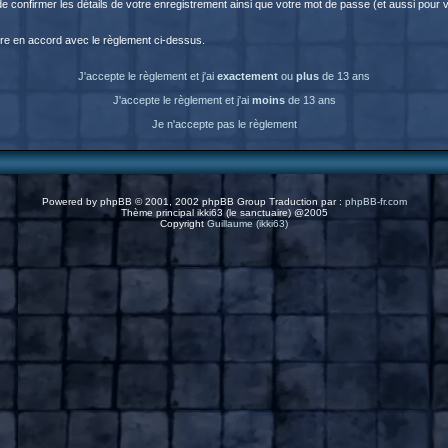
fin de confirmer les détails de votre enregistrement ainsi que votre mot de passe (et aussi p
être en accord avec le règlement ci-dessus.
J'accepte le règlement et j'ai
exactement
ou
plus
de 13 ans
J'accepte le règlement et j'ai
moins
de 13 ans
Je n'accepte pas le règlement
Powered by
phpBB
© 2001, 2002 phpBB Group Traduction par :
phpBB-fr.com
Thème principal ikki63 (le sanctuaire) @2005
Copyright
Guillaume (ikki63)