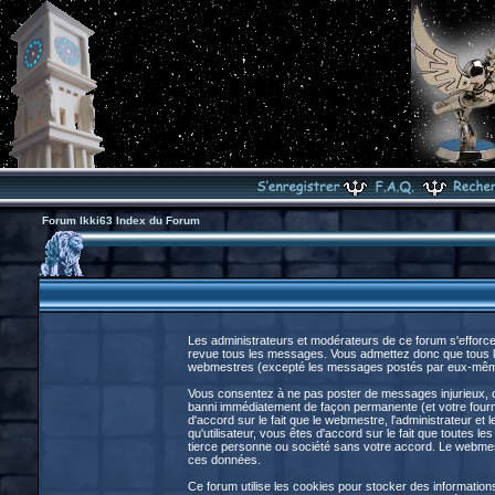
Forum Ikki63 Index du Forum
Les administrateurs et modérateurs de ce forum s'efforce
revue tous les messages. Vous admettez donc que tous le
webmestres (excepté les messages postés par eux-même
Vous consentez à ne pas poster de messages injurieux, obs
banni immédiatement de façon permanente (et votre fourni
d'accord sur le fait que le webmestre, l'administrateur et 
qu'utilisateur, vous êtes d'accord sur le fait que toute
tierce personne ou société sans votre accord. Le webmestr
ces données.
Ce forum utilise les cookies pour stocker des information