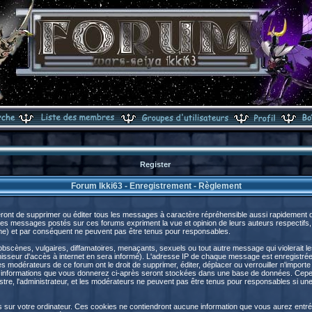
Register
Forum Ikki63 - Enregistrement - Règlement
ront de supprimer ou éditer tous les messages à caractère répréhensible aussi rapidement que
s messages postés sur ces forums expriment la vue et opinion de leurs auteurs respectifs,
) et par conséquent ne peuvent pas être tenus pour responsables.
cènes, vulgaires, diffamatoires, menaçants, sexuels ou tout autre message qui violerait les 
sseur d'accès à internet en sera informé). L'adresse IP de chaque message est enregistrée a
les modérateurs de ce forum ont le droit de supprimer, éditer, déplacer ou verrouiller n'import
s les informations que vous donnerez ci-après seront stockées dans une base de données. Cep
e, l'administrateur, et les modérateurs ne peuvent pas être tenus pour responsables si une t
s sur votre ordinateur. Ces cookies ne contiendront aucune information que vous aurez entré 