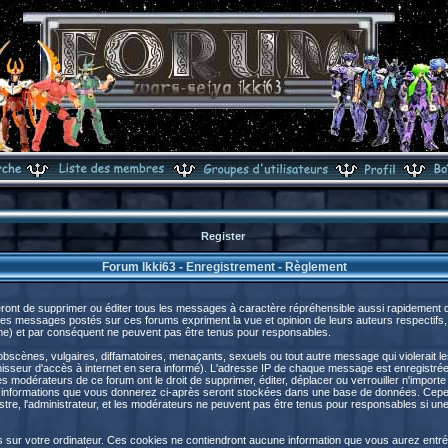
Register
Forum Ikki63 - Enregistrement - Règlement
ront de supprimer ou éditer tous les messages à caractère répréhensible aussi rapidement que
s messages postés sur ces forums expriment la vue et opinion de leurs auteurs respectifs,
) et par conséquent ne peuvent pas être tenus pour responsables.
cènes, vulgaires, diffamatoires, menaçants, sexuels ou tout autre message qui violerait les 
sseur d'accès à internet en sera informé). L'adresse IP de chaque message est enregistrée a
les modérateurs de ce forum ont le droit de supprimer, éditer, déplacer ou verrouiller n'import
s les informations que vous donnerez ci-après seront stockées dans une base de données. Cep
e, l'administrateur, et les modérateurs ne peuvent pas être tenus pour responsables si une t
s sur votre ordinateur. Ces cookies ne contiendront aucune information que vous aurez entré 