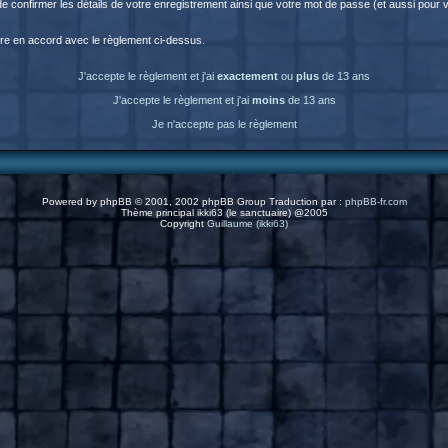
fin de confirmer les détails de votre enregistrement ainsi que votre mot de passe (et aussi p
être en accord avec le règlement ci-dessus.
J'accepte le règlement et j'ai
exactement
ou
plus
de 13 ans
J'accepte le règlement et j'ai
moins
de 13 ans
Je n'accepte pas le règlement
Powered by
phpBB
© 2001, 2002 phpBB Group Traduction par :
phpBB-fr.com
Thème principal ikki63 (le sanctuaire) @2005
Copyright
Guillaume (ikki63)