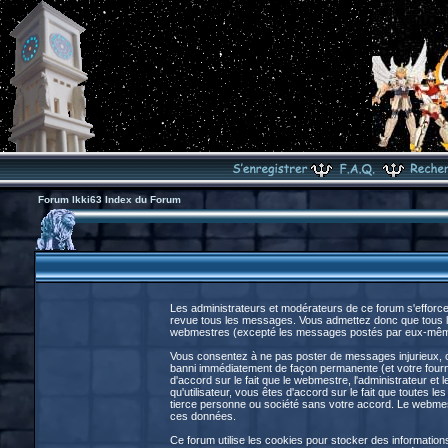
Forum Ikki63 Index du Forum
Les administrateurs et modérateurs de ce forum s'efforce
revue tous les messages. Vous admettez donc que tous le
webmestres (excepté les messages postés par eux-même
Vous consentez à ne pas poster de messages injurieux, obs
banni immédiatement de façon permanente (et votre fourni
d'accord sur le fait que le webmestre, l'administrateur et 
qu'utilisateur, vous êtes d'accord sur le fait que toute
tierce personne ou société sans votre accord. Le webmestr
ces données.
Ce forum utilise les cookies pour stocker des information