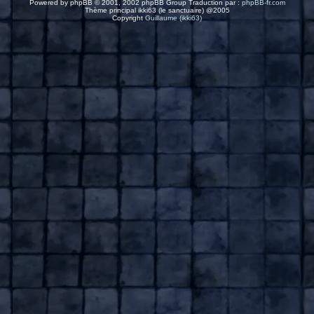
Powered by
phpBB
© 2001, 2002 phpBB Group Traduction par :
phpBB-fr.com
Thème principal ikki63 (le sanctuaire) @2005
Copyright
Guillaume (ikki63)