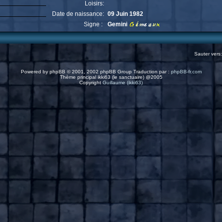
Loisirs:
Date de naissance:
09 Juin 1982
Signe :
Gemini
Sauter vers
Powered by
phpBB
© 2001, 2002 phpBB Group Traduction par :
phpBB-fr.com
Thème principal ikki63 (le sanctuaire) @2005
Copyright
Guillaume (ikki63)