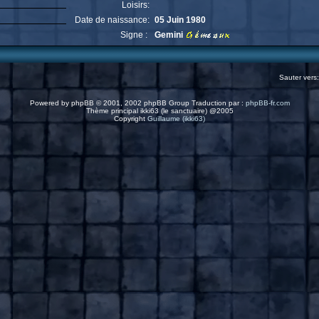
Loisirs:
Date de naissance:
05 Juin 1980
Signe :
Gemini
Sauter vers
Powered by
phpBB
© 2001, 2002 phpBB Group Traduction par :
phpBB-fr.com
Thème principal ikki63 (le sanctuaire) @2005
Copyright
Guillaume (ikki63)