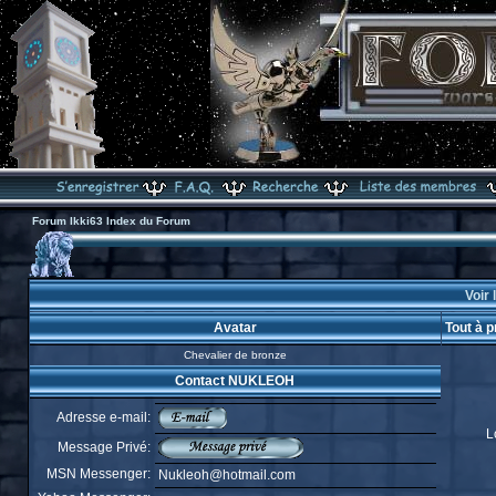
Forum Ikki63 Index du Forum
Voir 
Avatar
Tout à 
Chevalier de bronze
Contact NUKLEOH
Adresse e-mail:
L
Message Privé:
MSN Messenger:
Nukleoh@hotmail.com