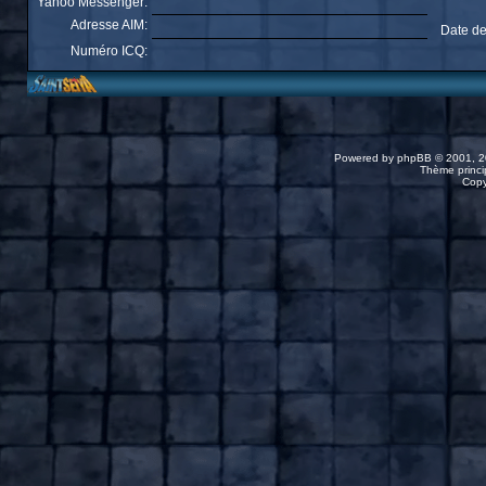
Yahoo Messenger:
Adresse AIM:
Date de
Numéro ICQ:
Powered by
phpBB
© 2001, 2
Thème princip
Copy