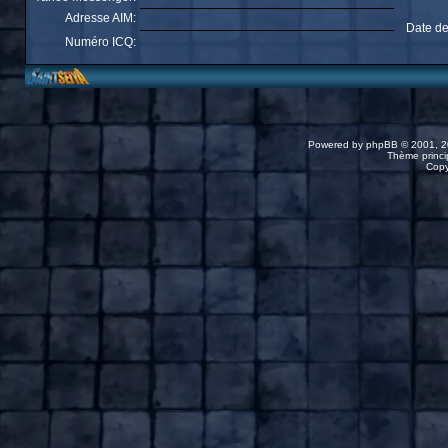
Adresse AIM:
Date de
Numéro ICQ:
Powered by
phpBB
© 2001, 2
Thème princip
Copy