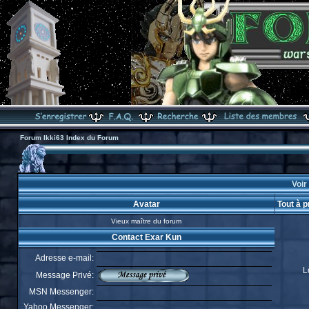
Forum Ikki63 Index du Forum
Voir
Avatar
Tout à 
Vieux maître du forum
Contact Exar Kun
Adresse e-mail:
L
Message Privé:
MSN Messenger:
Yahoo Messenger: