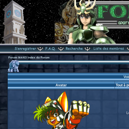
Forum Ikki63 Index du Forum
Voi
Avatar
Tout à p
L