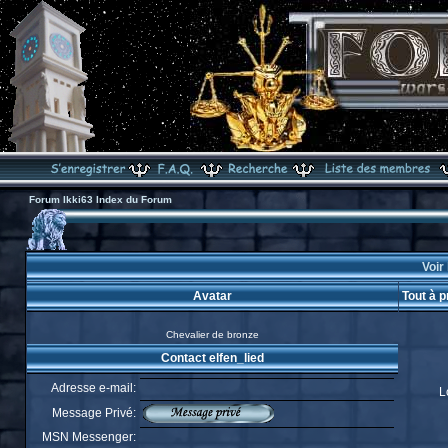
Forum Ikki63 Index du Forum
Voir 
Avatar
Tout à p
Chevalier de bronze
Contact elfen_lied
Adresse e-mail:
L
Message Privé:
MSN Messenger: