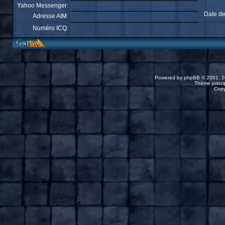
Yahoo Messenger:
Date de
Adresse AIM:
Numéro ICQ:
Powered by
phpBB
© 2001, 2
Thème princip
Copy