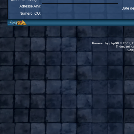
Yahoo Messenger:
Adresse AIM:
Date de
Numéro ICQ:
Powered by
phpBB
© 2001, 2
Thème princip
Copy