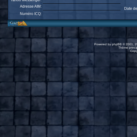
Yahoo Messenger:
Adresse AIM:
Date de
Numéro ICQ:
Powered by
phpBB
© 2001, 2
Thème princip
Copy