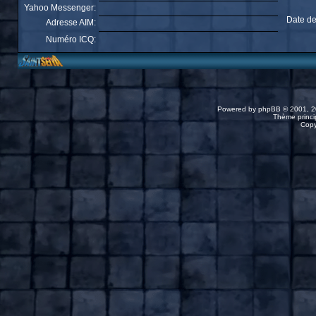
Yahoo Messenger:
Date de
Adresse AIM:
Numéro ICQ:
Powered by
phpBB
© 2001, 2
Thème princip
Copy