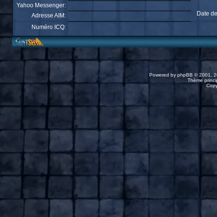
Yahoo Messenger:
Date de
Adresse AIM:
Numéro ICQ:
Powered by
phpBB
© 2001, 2
Thème princip
Copy