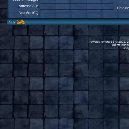
Yahoo Messenger:
Adresse AIM:
Date de
Numéro ICQ:
Powered by
phpBB
© 2001, 2
Thème princip
Copy