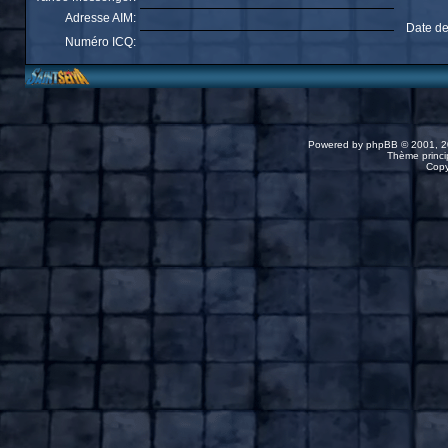
Adresse AIM:
Date de
Numéro ICQ:
Powered by
phpBB
© 2001, 2
Thème princip
Copy