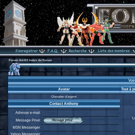
Forum Ikki63 Index du Forum
Voir
Avatar
Tout à 
Chevalier d'argent
Contact Anthony
Adresse e-mail:
L
Message Privé:
MSN Messenger:
Yahoo Messenger: