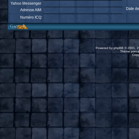
Yahoo Messenger:
Date de
Adresse AIM:
Numéro ICQ:
Powered by
phpBB
© 2001, 2
Thème princip
Copy