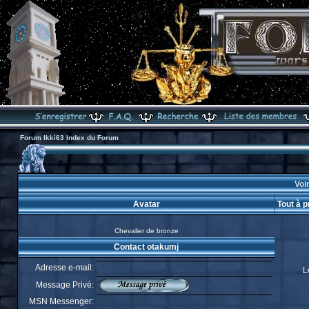
Forum Ikki63 Index du Forum
Voir
Avatar
Tout à 
Chevalier de bronze
Contact otakumj
Adresse e-mail:
L
Message Privé:
MSN Messenger: