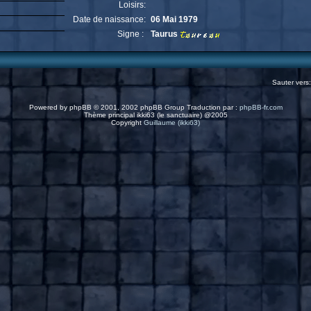
Loisirs:
Date de naissance:
06 Mai 1979
Signe :
Taurus
Sauter vers
Powered by
phpBB
© 2001, 2002 phpBB Group Traduction par :
phpBB-fr.com
Thème principal ikki63 (le sanctuaire) @2005
Copyright
Guillaume (ikki63)