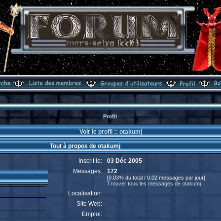
Profil
Voir le profil :: otakumj
Tout à propos de otakumj
Inscrit le:
03 Déc 2005
Messages:
172
[0.03% du total / 0.02 messages par jour]
Trouver tous les messages de otakumj
Localisation:
Site Web:
Emploi: