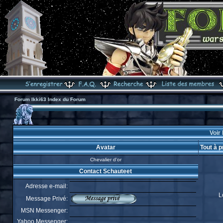
Forum Ikki63 Index du Forum
Voir 
Avatar
Tout à 
Chevalier d'or
Contact Schauteet
Adresse e-mail:
L
Message Privé:
MSN Messenger:
Yahoo Messenger: