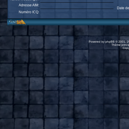
Adresse AIM:
Date de
Numéro ICQ:
Powered by
phpBB
© 2001, 2
Thème princip
Copy