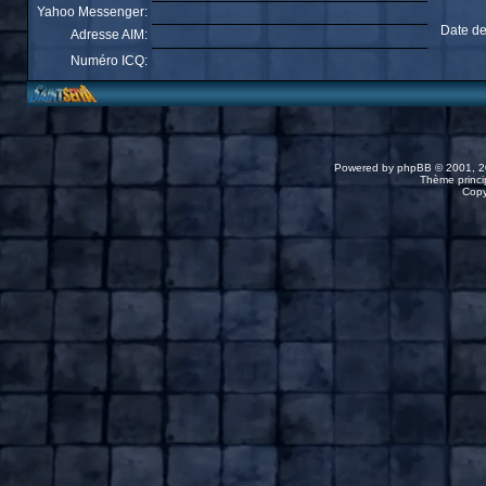
Yahoo Messenger:
Date de
Adresse AIM:
Numéro ICQ:
Powered by
phpBB
© 2001, 2
Thème princip
Copy