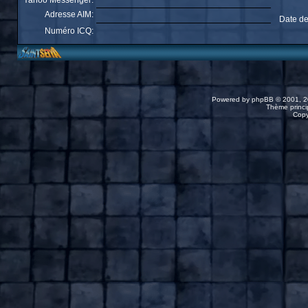
Yahoo Messenger:
Adresse AIM:
Date de
Numéro ICQ:
Powered by
phpBB
© 2001, 2
Thème princip
Copy