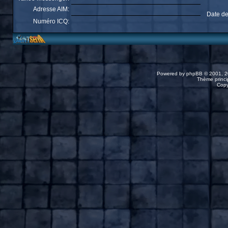
Adresse AIM:
Date de
Numéro ICQ:
Powered by
phpBB
© 2001, 2
Thème princip
Copy