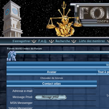
Forum Ikki63 Index du Forum
Vo
Avatar
Tout à p
Chevalier de bronze
Contact atlas
Adresse e-mail:
L
Message Privé:
MSN Messenger:
Yahoo Messenger: