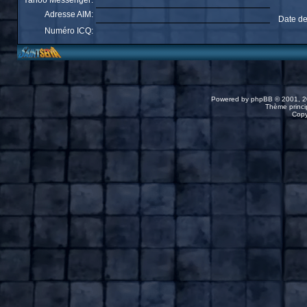
Yahoo Messenger:
Adresse AIM:
Date de
Numéro ICQ:
Powered by
phpBB
© 2001, 2
Thème princip
Copy