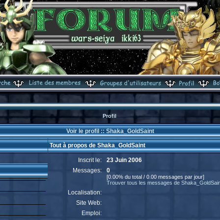
Profil
Voir le profil :: Shaka_GoldSaint
Tout à propos de Shaka_GoldSaint
Inscrit le:
23 Juin 2006
Messages:
0
[0.00% du total / 0.00 messages par jour]
Trouver tous les messages de Shaka_GoldSain
Localisation:
Site Web:
Emploi: