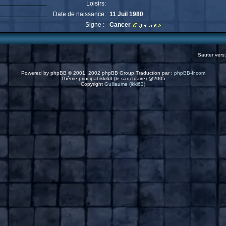
Loisirs:
Date de naissance:
11 Juil 1980
Signe :
Cancer
Sauter vers
Powered by
phpBB
© 2001, 2002 phpBB Group Traduction par :
phpBB-fr.com
Thème principal ikki63 (le sanctuaire) @2005
Copyright
Guillaume (ikki63)