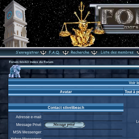
Forum Ikki63 Index du Forum
Voir l
Avatar
Tout à p
Contact stivelibeach
Adresse e-mail:
L
Message Privé:
MSN Messenger: