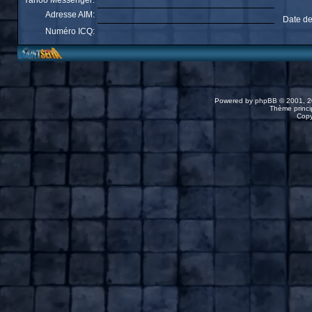
Yahoo Messenger:
Adresse AIM:
Date de
Numéro ICQ:
Powered by
phpBB
© 2001, 2
Thème princip
Copy