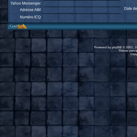
Yahoo Messenger:
Date de
Adresse AIM:
Numéro ICQ:
Powered by
phpBB
© 2001, 2
Thème princip
Copy