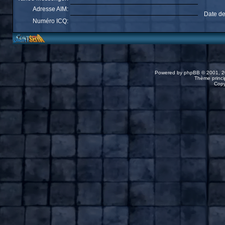
Adresse AIM:
Date de
Numéro ICQ:
Powered by
phpBB
© 2001, 2
Thème princip
Copy