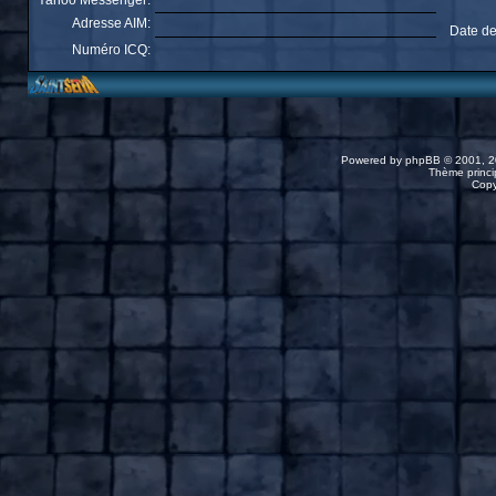
Yahoo Messenger:
Adresse AIM:
Date de
Numéro ICQ:
Powered by
phpBB
© 2001, 2
Thème princip
Copy