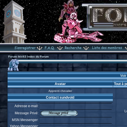
Forum Ikki63 Index du Forum
Voir
Avatar
Tout à 
Apprenti chevalier
Contact sundvold
Adresse e-mail:
L
Message Privé:
MSN Messenger:
Yahoo Messenger: