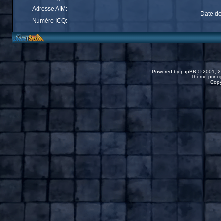
Adresse AIM:
Date de
Numéro ICQ:
Powered by
phpBB
© 2001, 2
Thème princip
Copy