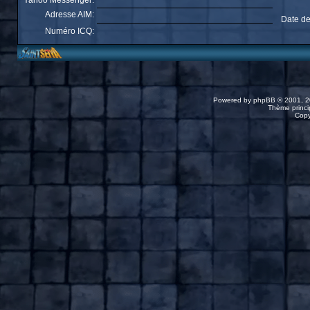
Yahoo Messenger:
Adresse AIM:
Date de
Numéro ICQ:
Powered by
phpBB
© 2001, 2
Thème princip
Copy