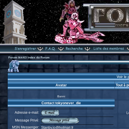
Forum Ikki63 Index du Forum
Voir le 
Avatar
Tout à 
Banni
Contact tokyonever_die
Adresse e-mail:
L
Message Privé:
MSN Messenger:
Stanby.jo@hotmail.fr