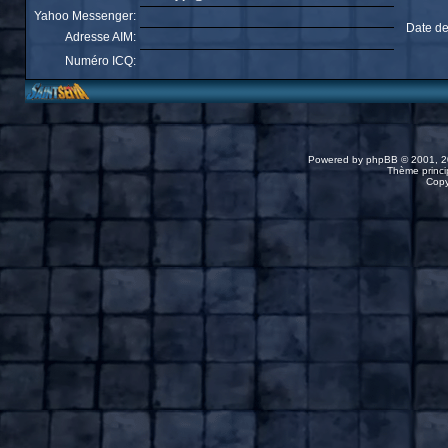
Yahoo Messenger:
Date de
Adresse AIM:
Numéro ICQ:
Powered by
phpBB
© 2001, 2
Thème princip
Copy